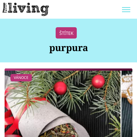
Trendy:
JAK UŠETŘIT
POKOJOVÉ KVĚTINY
ŠTÍTEK
BYDLENÍ SLAVNÝCH
ZAHRADA
purpura
Témata
VÁNOCE
Bydlení
Zahrada
Design