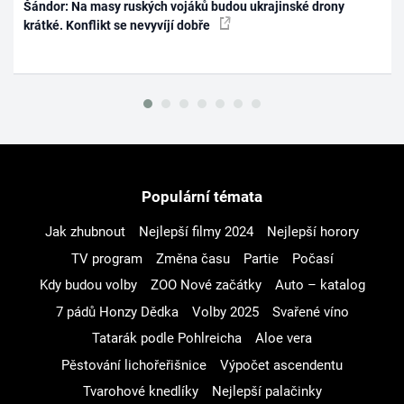
Šándor: Na masy ruských vojáků budou ukrajinské drony
krátké. Konflikt se nevyvíjí dobře
Populární témata
Jak zhubnout
Nejlepší filmy 2024
Nejlepší horory
TV program
Změna času
Partie
Počasí
Kdy budou volby
ZOO Nové začátky
Auto – katalog
7 pádů Honzy Dědka
Volby 2025
Svařené víno
Tatarák podle Pohlreicha
Aloe vera
Pěstování lichořeřišnice
Výpočet ascendentu
Tvarohové knedlíky
Nejlepší palačinky