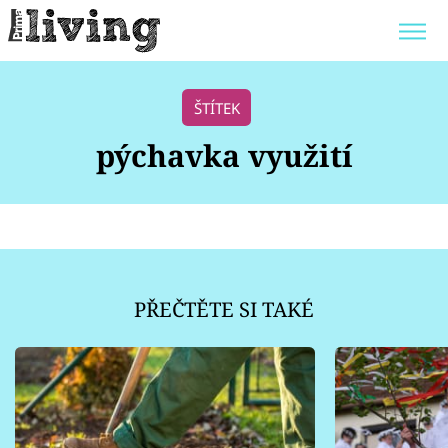
Trendy:
JAK UŠETŘIT
POKOJOVÉ KVĚTINY
ŠTÍTEK
BYDLENÍ SLAVNÝCH
ZAHRADA
pýchavka využití
Témata
Bydlení
PŘEČTĚTE SI TAKÉ
Zahrada
Design