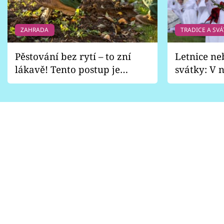
Sledujte prima+
ZAHRADA
TRADICE A SVÁ
Přihlášení
Pěstování bez rytí – to zní
Letnice ne
lákavě! Tento postup je
svátky: V n
Sledujte nás
vhodný jen pro některé
pondělí z
zahrady