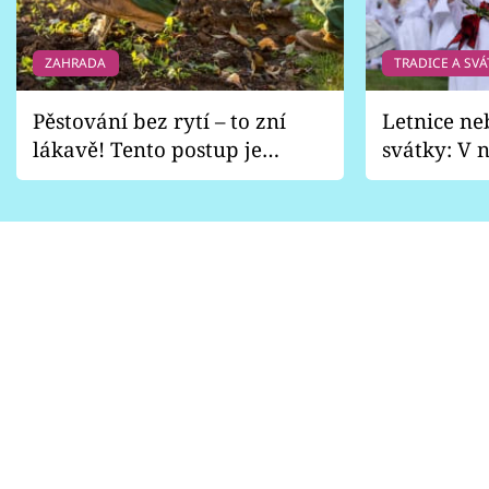
ZAHRADA
TRADICE A SVÁ
Pěstování bez rytí – to zní
Letnice ne
lákavě! Tento postup je
svátky: V n
vhodný jen pro některé
pondělí z
zahrady