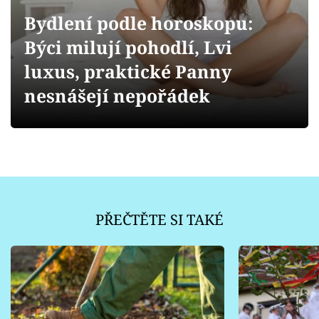
Sledujte prima+
Bydlení podle horoskopu:
Býci milují pohodlí, Lvi
Přihlášení
luxus, praktické Panny
nesnášejí nepořádek
Sledujte nás
PŘEČTĚTE SI TAKÉ