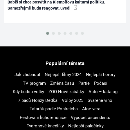
Babiš si chce posvítit na Klempířovu kulturní politiku.
Samozřejmě budu reagovat, uvedl
Populární témata
Jak zhubnout
Nejlepší filmy 2024
Nejlepší horory
TV program
Změna času
Partie
Počasí
Kdy budou volby
ZOO Nové začátky
Auto – katalog
7 pádů Honzy Dědka
Volby 2025
Svařené víno
Tatarák podle Pohlreicha
Aloe vera
Pěstování lichořeřišnice
Výpočet ascendentu
Tvarohové knedlíky
Nejlepší palačinky