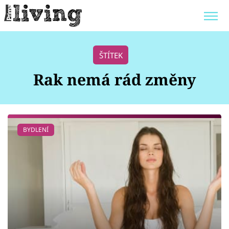
Trendy:
JAK UŠETŘIT
POKOJOVÉ KVĚTINY
ŠTÍTEK
BYDLENÍ SLAVNÝCH
ZAHRADA
Rak nemá rád změny
Témata
BYDLENÍ
Bydlení
Zahrada
Design