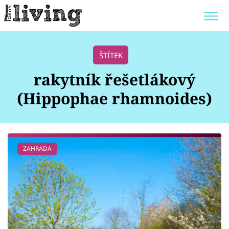
Trendy:
JAK UŠETŘIT
POKOJOVÉ KVĚTINY
ŠTÍTEK
BYDLENÍ SLAVNÝCH
ZAHRADA
rakytník řešetlákový
(Hippophae rhamnoides)
Témata
ZAHRADA
Bydlení
Zahrada
Design