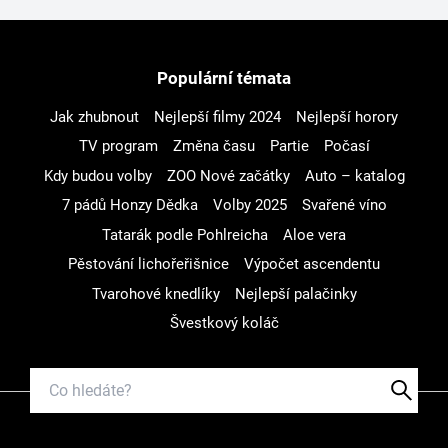
Populární témata
Jak zhubnout
Nejlepší filmy 2024
Nejlepší horory
TV program
Změna času
Partie
Počasí
Kdy budou volby
ZOO Nové začátky
Auto – katalog
7 pádů Honzy Dědka
Volby 2025
Svařené víno
Tatarák podle Pohlreicha
Aloe vera
Pěstování lichořeřišnice
Výpočet ascendentu
Tvarohové knedlíky
Nejlepší palačinky
Švestkový koláč