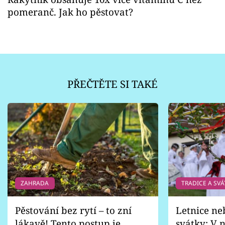
pomeranč. Jak ho pěstovat?
PŘEČTĚTE SI TAKÉ
ZAHRADA
TRADICE A SVÁ
Pěstování bez rytí – to zní
Letnice ne
lákavě! Tento postup je
svátky: V n