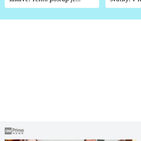
vhodný jen pro některé
pondělí z
zahrady