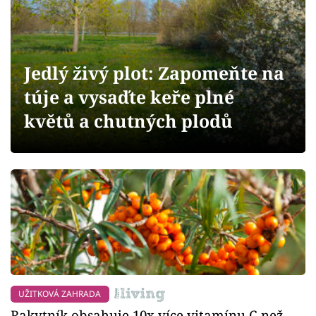
Sledujte prima+
Přihlášení
Jedlý živý plot: Zapomeňte na
túje a vysaďte keře plné
Sledujte nás
květů a chutných plodů
UŽITKOVÁ ZAHRADA
Rakytník obsahuje 10x více vitamínu C než