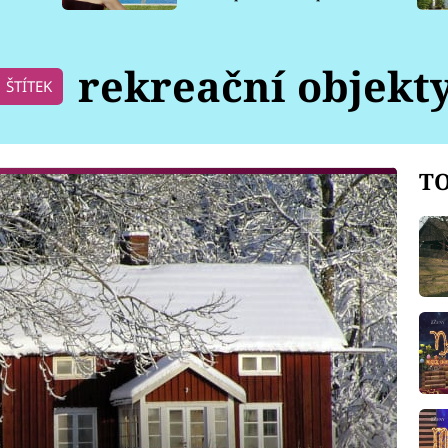
pro psy
rekreační objekt
ŠTÍTEK
TO