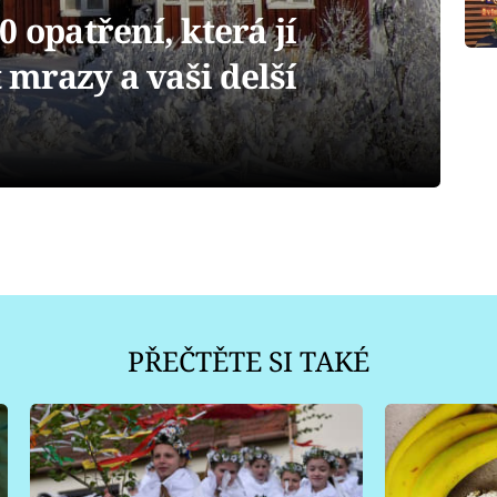
 opatření, která jí
mrazy a vaši delší
PŘEČTĚTE SI TAKÉ