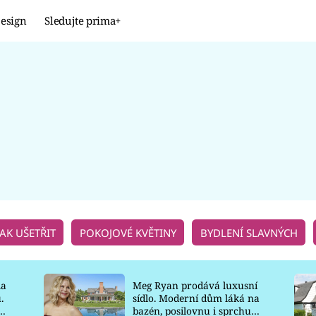
esign
Sledujte prima+
Design
TRENDY
JAK NA TO
PROMĚNY
NAŠE TIPY
JAK UŠETŘIT
POKOJOVÉ KVĚTINY
BYDLENÍ SLAVNÝCH
la
Meg Ryan prodává luxusní
.
sídlo. Moderní dům láká na
o
bazén, posilovnu i sprchu