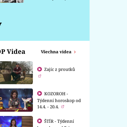
chátrá
y
P Videa
Všechna videa
Zajíc z proutků
KOZOROH -
Týdenní horoskop od
14.4. - 20.4.
ŠTÍR - Týdenní