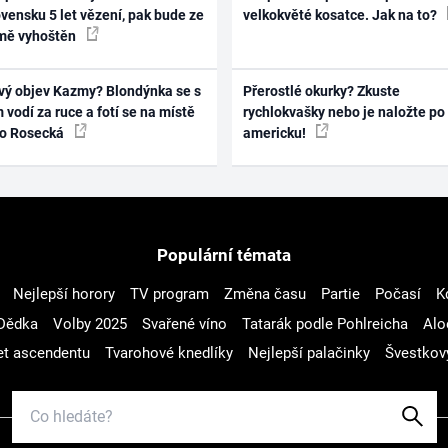
vensku 5 let vězení, pak bude ze
velkokvěté kosatce. Jak na to?
mě vyhoštěn
vý objev Kazmy? Blondýnka se s
Přerostlé okurky? Zkuste
 vodí za ruce a fotí se na místě
rychlokvašky nebo je naložte po
ko Rosecká
americku!
Populární témata
Nejlepší horory
TV program
Změna času
Partie
Počasí
K
Dědka
Volby 2025
Svařené víno
Tatarák podle Pohlreicha
Alo
t ascendentu
Tvarohové knedlíky
Nejlepší palačinky
Švestkov