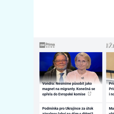
Vondra: Nesmíme působit jako
Pri
magnet na migranty. Konečná se
Pri
opřela do Evropské komise
i n
Podmínka pro Ukrajince za útok
Ma
zápalnou lahví na dům s dětmi?
vž