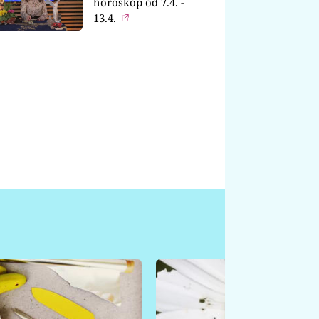
horoskop od 7.4. -
13.4.