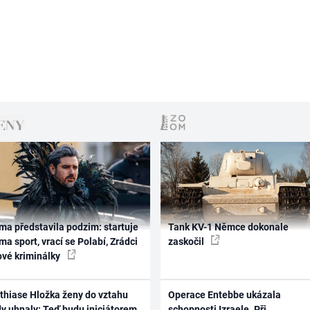
ma představila podzim: startuje
Tank KV-1 Němce dokonale
ma sport, vrací se Polabí, Zrádci
zaskočil
ové kriminálky
thiase Hložka ženy do vztahu
Operace Entebbe ukázala
dy uhnaly: Teď budu iniciátorem
schopnosti Izraele. Při