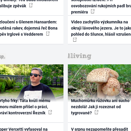
 slibuje zpěvák
osvobozování rukojmích padl br
premiéra
zloučení s Glenem Hansardem:
Video zachytilo výzkumníka na
outěná rakev, dojemná řeč Bona
okraji lávového jezera. Je to jak
zpěv Irglové s Vedderem
pohled do Slunce, hlásil vzruše
rtyho frky: Táta kvůli mému
Muchomůrku růžovku ani sucho
oru málem přišel o práci,
nezdolá! Jak ji rozeznat od
práví kontroverzní Řezník
tygrované?
per Vercetti vyfasoval na
V srpnu nezapomeňte přesadit