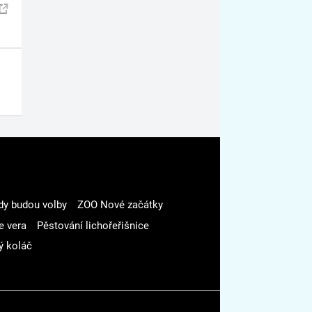
dy budou volby
ZOO Nové začátky
e vera
Pěstování lichořeřišnice
ý koláč