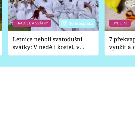
TRADICE A SVÁTKY
BYDLENÍ
10 fotografií
Letnice neboli svatodušní
7 překva
svátky: V neděli kostel, v
využít al
pondělí zábava
Nabrousí
nádobí