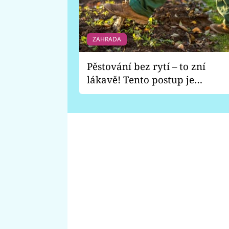
ZAHRADA
Pěstování bez rytí – to zní
lákavě! Tento postup je
vhodný jen pro některé
zahrady