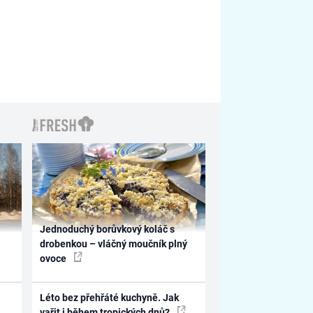
Jednoduchý borůvkový koláč s
drobenkou – vláčný moučník plný
ovoce
Léto bez přehřáté kuchyně. Jak
vařit i během tropických dnů?