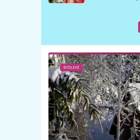
požáru
BYDLENÍ