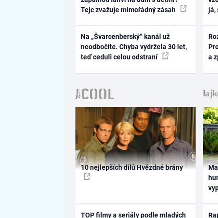
Tejc zvažuje mimořádný zásah
já,
Na „Švarcenberský“ kanál už
Ro
neodbočíte. Chyba vydržela 30 let,
Pr
teď ceduli celou odstraní
a 
10 nejlepších dílů Hvězdné brány
Ma
hum
vy
TOP filmy a seriály podle mladých
Rap