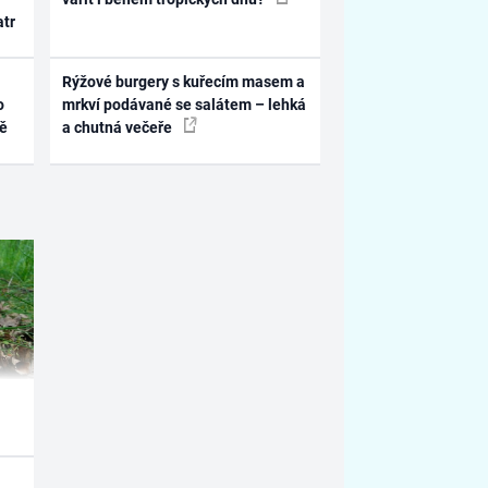
atr
Rýžové burgery s kuřecím masem a
o
mrkví podávané se salátem – lehká
ně
a chutná večeře