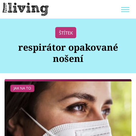
Trendy:
JAK UŠETŘIT
POKOJOVÉ KVĚTINY
ŠTÍTEK
BYDLENÍ SLAVNÝCH
ZAHRADA
respirátor opakované
nošení
Témata
JAK NA TO
Bydlení
Zahrada
Design