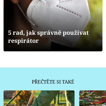
Sledujte prima+
Přihlášení
5 rad, jak správně používat
Sledujte nás
respirátor
PŘEČTĚTE SI TAKÉ