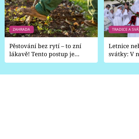
ZAHRADA
TRADICE A SVÁ
Pěstování bez rytí – to zní
Letnice ne
lákavě! Tento postup je
svátky: V n
vhodný jen pro některé
pondělí z
zahrady