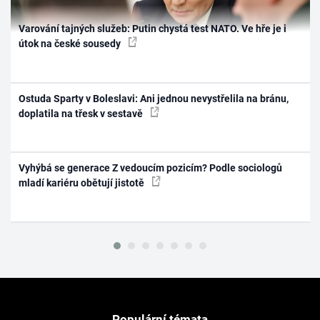
Varování tajných služeb: Putin chystá test NATO. Ve hře je i
útok na české sousedy
Ostuda Sparty v Boleslavi: Ani jednou nevystřelila na bránu,
doplatila na třesk v sestavě
Vyhýbá se generace Z vedoucím pozicím? Podle sociologů
mladí kariéru obětují jistotě
Populární témata