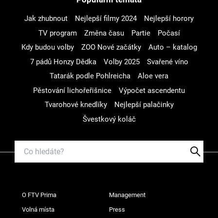
Jak zhubnout
Nejlepší filmy 2024
Nejlepší horory
TV program
Změna času
Partie
Počasí
Kdy budou volby
ZOO Nové začátky
Auto – katalog
7 pádů Honzy Dědka
Volby 2025
Svařené víno
Tatarák podle Pohlreicha
Aloe vera
Pěstování lichořeřišnice
Výpočet ascendentu
Tvarohové knedlíky
Nejlepší palačinky
Švestkový koláč
O FTV Prima
Management
Volná místa
Press