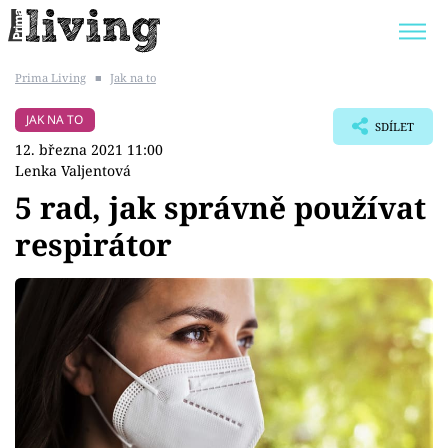
Prima Living
■
Jak na to
Trendy:
JAK UŠETŘIT
POKOJOVÉ KVĚTINY
JAK NA TO
SDÍLET
BYDLENÍ SLAVNÝCH
ZAHRADA
12. března 2021 11:00
Lenka Valjentová
5 rad, jak správně používat
respirátor
Témata
Bydlení
Zahrada
Design