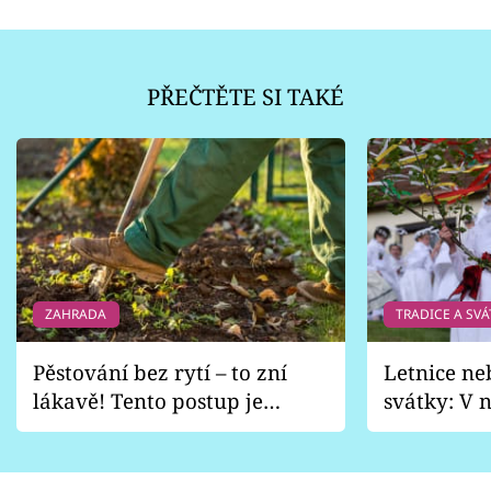
PŘEČTĚTE SI TAKÉ
ZAHRADA
TRADICE A SVÁ
Pěstování bez rytí – to zní
Letnice ne
lákavě! Tento postup je
svátky: V n
vhodný jen pro některé
pondělí z
zahrady