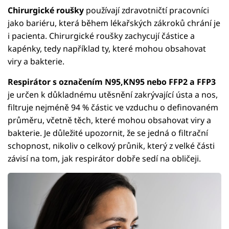
Chirurgické roušky
používají zdravotničtí pracovníci
jako bariéru, která během lékařských zákroků chrání je
i pacienta. Chirurgické roušky zachycují částice a
kapénky, tedy například ty, které mohou obsahovat
viry a bakterie.
Respirátor s označením N95,KN95 nebo FFP2 a FFP3
je určen k důkladnému utěsnění zakrývající ústa a nos,
filtruje nejméně 94 % částic ve vzduchu o definovaném
průměru, včetně těch, které mohou obsahovat viry a
bakterie. Je důležité upozornit, že se jedná o filtrační
schopnost, nikoliv o celkový průnik, který z velké části
závisí na tom, jak respirátor dobře sedí na obličeji.