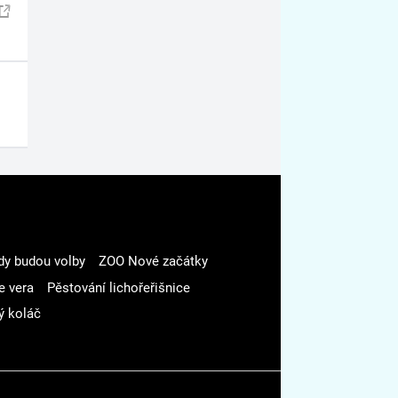
dy budou volby
ZOO Nové začátky
e vera
Pěstování lichořeřišnice
ý koláč