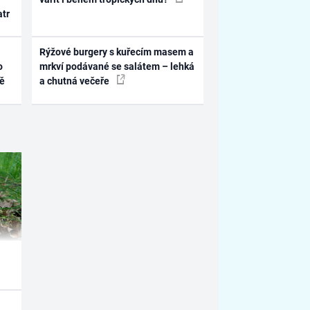
atr
Rýžové burgery s kuřecím masem a
o
mrkví podávané se salátem – lehká
ně
a chutná večeře