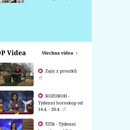
chátrá
P Videa
Všechna videa
Zajíc z proutků
KOZOROH -
Týdenní horoskop od
14.4. - 20.4.
ŠTÍR - Týdenní