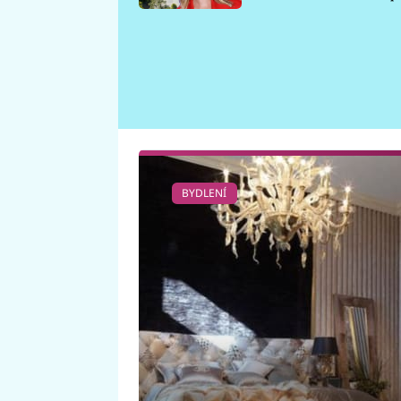
požáru
BYDLENÍ