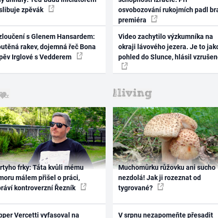
 slibuje zpěvák
osvobozování rukojmích padl br
premiéra
zloučení s Glenem Hansardem:
Video zachytilo výzkumníka na
outěná rakev, dojemná řeč Bona
okraji lávového jezera. Je to jak
zpěv Irglové s Vedderem
pohled do Slunce, hlásil vzruše
rtyho frky: Táta kvůli mému
Muchomůrku růžovku ani sucho
oru málem přišel o práci,
nezdolá! Jak ji rozeznat od
práví kontroverzní Řezník
tygrované?
per Vercetti vyfasoval na
V srpnu nezapomeňte přesadit