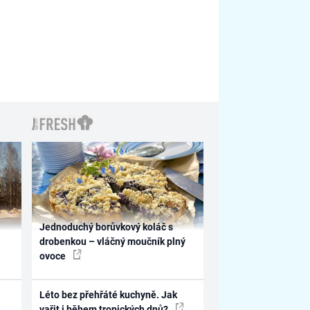
Jednoduchý borůvkový koláč s
drobenkou – vláčný moučník plný
ovoce
Léto bez přehřáté kuchyně. Jak
vařit i během tropických dnů?