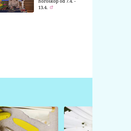
horoskop od 7.4. -
13.4.