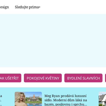
esign
Sledujte prima+
Design
TRENDY
JAK NA TO
PROMĚNY
NAŠE TIPY
JAK UŠETŘIT
POKOJOVÉ KVĚTINY
BYDLENÍ SLAVNÝCH
la
Meg Ryan prodává luxusní
.
sídlo. Moderní dům láká na
o
bazén, posilovnu i sprchu