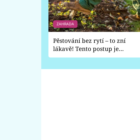
ZAHRADA
Pěstování bez rytí – to zní
lákavě! Tento postup je
vhodný jen pro některé
zahrady