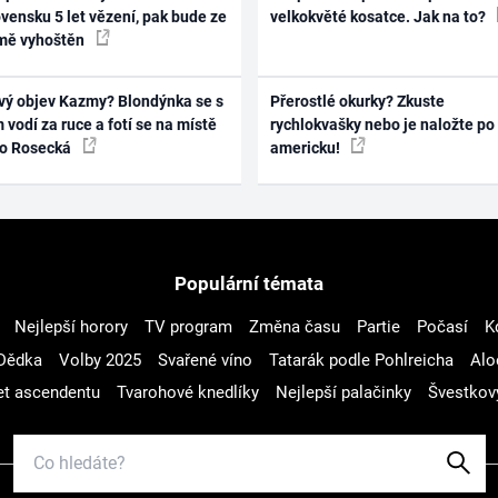
vensku 5 let vězení, pak bude ze
velkokvěté kosatce. Jak na to?
mě vyhoštěn
vý objev Kazmy? Blondýnka se s
Přerostlé okurky? Zkuste
 vodí za ruce a fotí se na místě
rychlokvašky nebo je naložte po
ko Rosecká
americku!
Populární témata
Nejlepší horory
TV program
Změna času
Partie
Počasí
K
Dědka
Volby 2025
Svařené víno
Tatarák podle Pohlreicha
Alo
t ascendentu
Tvarohové knedlíky
Nejlepší palačinky
Švestkov