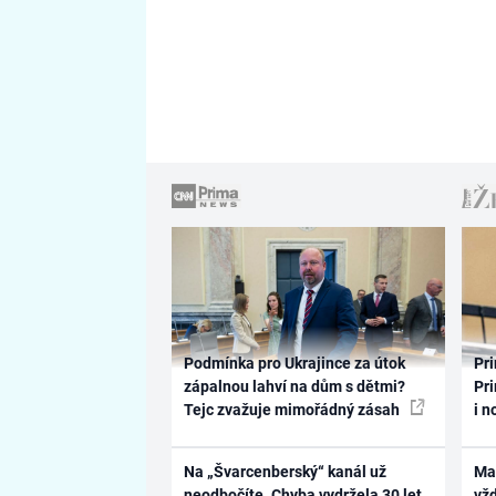
Podmínka pro Ukrajince za útok
Pri
zápalnou lahví na dům s dětmi?
Pri
Tejc zvažuje mimořádný zásah
i n
Na „Švarcenberský“ kanál už
Ma
neodbočíte. Chyba vydržela 30 let,
vž