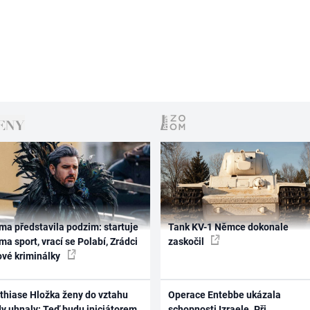
ma představila podzim: startuje
Tank KV-1 Němce dokonale
ma sport, vrací se Polabí, Zrádci
zaskočil
ové kriminálky
thiase Hložka ženy do vztahu
Operace Entebbe ukázala
dy uhnaly: Teď budu iniciátorem
schopnosti Izraele. Při