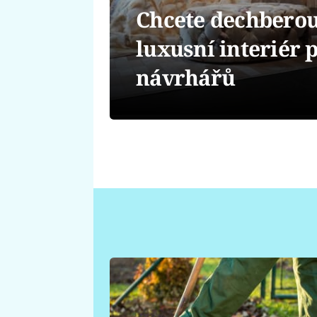
Chcete dechberou
luxusní interiér 
návrhářů