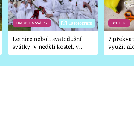
TRADICE A SVÁTKY
BYDLENÍ
10 fotografií
Letnice neboli svatodušní
7 překva
svátky: V neděli kostel, v
využít al
pondělí zábava
Nabrousí
nádobí