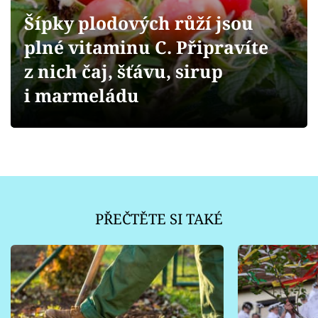
Sledujte prima+
Šípky plodových růží jsou
plné vitaminu C. Připravíte
Přihlášení
z nich čaj, šťávu, sirup
i marmeládu
Sledujte nás
PŘEČTĚTE SI TAKÉ