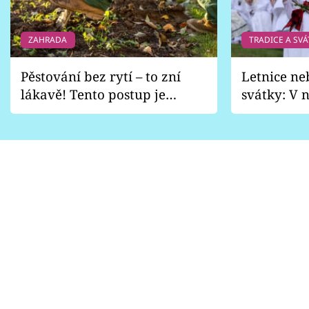
ZAHRADA
TRADICE A SVÁ
Pěstování bez rytí – to zní
Letnice ne
lákavě! Tento postup je
svátky: V n
vhodný jen pro některé
pondělí z
zahrady