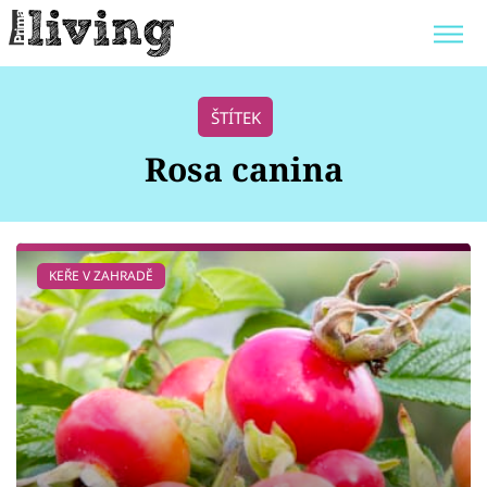
Trendy:
JAK UŠETŘIT
POKOJOVÉ KVĚTINY
ŠTÍTEK
BYDLENÍ SLAVNÝCH
ZAHRADA
Rosa canina
Témata
KEŘE V ZAHRADĚ
Bydlení
Zahrada
Design