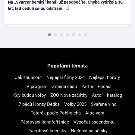
Na „Švarcenberský“ kanál už neodbočíte. Chyba vydržela 30
let, teď ceduli celou odstraní
Populární témata
Jak zhubnout
Nejlepší filmy 2024
Nejlepší horory
TV program
Změna času
Partie
Počasí
Kdy budou volby
ZOO Nové začátky
Auto – katalog
7 pádů Honzy Dědka
Volby 2025
Svařené víno
Tatarák podle Pohlreicha
Aloe vera
Pěstování lichořeřišnice
Výpočet ascendentu
Tvarohové knedlíky
Nejlepší palačinky