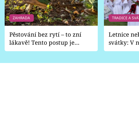
ZAHRADA
TRADICE A SVÁ
Pěstování bez rytí – to zní
Letnice ne
lákavě! Tento postup je
svátky: V n
vhodný jen pro některé
pondělí z
zahrady