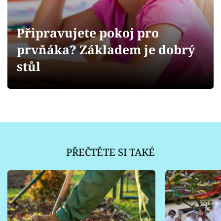
Sledujte prima+
Připravujete pokoj pro
Přihlášení
prvňáka? Základem je dobrý
stůl
Sledujte nás
PŘEČTĚTE SI TAKÉ