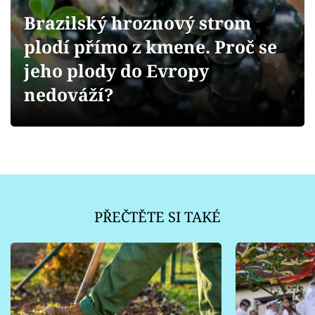
Sledujte prima+
Brazilský hroznový strom
plodí přímo z kmene. Proč se
Přihlášení
jeho plody do Evropy
nedováží?
Sledujte nás
PŘEČTĚTE SI TAKÉ