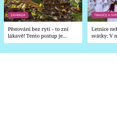
ZAHRADA
TRADICE A SVÁ
Pěstování bez rytí – to zní
Letnice ne
lákavě! Tento postup je
svátky: V n
vhodný jen pro některé
pondělí z
zahrady