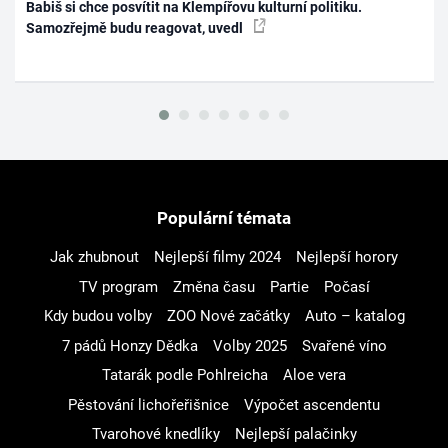
Babiš si chce posvítit na Klempířovu kulturní politiku.
Samozřejmě budu reagovat, uvedl
Populární témata
Jak zhubnout
Nejlepší filmy 2024
Nejlepší horory
TV program
Změna času
Partie
Počasí
Kdy budou volby
ZOO Nové začátky
Auto – katalog
7 pádů Honzy Dědka
Volby 2025
Svařené víno
Tatarák podle Pohlreicha
Aloe vera
Pěstování lichořeřišnice
Výpočet ascendentu
Tvarohové knedlíky
Nejlepší palačinky