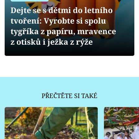
Sledujte prima+
Dejte se s dětmi do letního
tvoření: Vyrobte si spolu
Přihlášení
tygříka z papíru, mravence
z otisků i ježka z rýže
Sledujte nás
PŘEČTĚTE SI TAKÉ