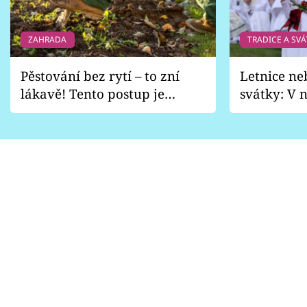
ZAHRADA
TRADICE A SVÁ
Pěstování bez rytí – to zní
Letnice ne
lákavě! Tento postup je
svátky: V n
vhodný jen pro některé
pondělí z
zahrady