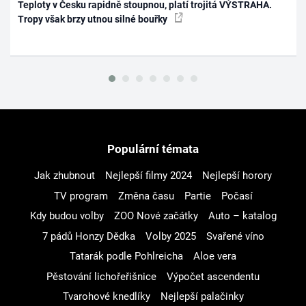
Teploty v Česku rapidně stoupnou, platí trojitá VÝSTRAHA.
Tropy však brzy utnou silné bouřky
Populární témata
Jak zhubnout
Nejlepší filmy 2024
Nejlepší horory
TV program
Změna času
Partie
Počasí
Kdy budou volby
ZOO Nové začátky
Auto – katalog
7 pádů Honzy Dědka
Volby 2025
Svařené víno
Tatarák podle Pohlreicha
Aloe vera
Pěstování lichořeřišnice
Výpočet ascendentu
Tvarohové knedlíky
Nejlepší palačinky