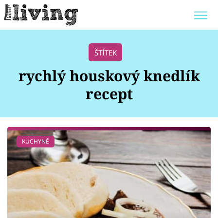
Trendy:
JAK UŠETŘIT
POKOJOVÉ KVĚTINY
ŠTÍTEK
BYDLENÍ SLAVNÝCH
ZAHRADA
rychlý houskový knedlík
recept
Témata
KUCHYNĚ
Bydlení
Zahrada
Design