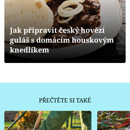
Sledujte prima+
Přihlášení
Jak připravit český hovězí
guláš s domácím houskovým
Sledujte nás
knedlíkem
PŘEČTĚTE SI TAKÉ