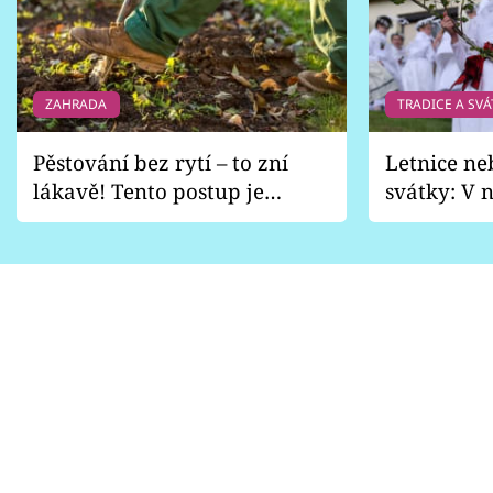
ZAHRADA
TRADICE A SVÁ
Pěstování bez rytí – to zní
Letnice ne
lákavě! Tento postup je
svátky: V n
vhodný jen pro některé
pondělí z
zahrady