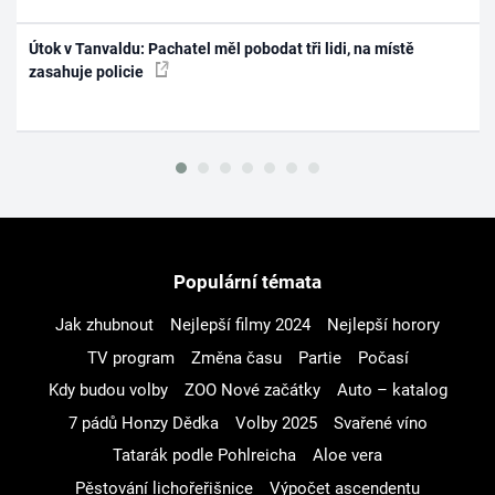
Útok v Tanvaldu: Pachatel měl pobodat tři lidi, na místě
zasahuje policie
Populární témata
Jak zhubnout
Nejlepší filmy 2024
Nejlepší horory
TV program
Změna času
Partie
Počasí
Kdy budou volby
ZOO Nové začátky
Auto – katalog
7 pádů Honzy Dědka
Volby 2025
Svařené víno
Tatarák podle Pohlreicha
Aloe vera
Pěstování lichořeřišnice
Výpočet ascendentu