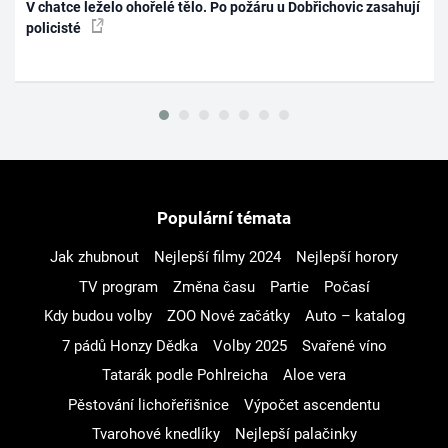
V chatce leželo ohořelé tělo. Po požáru u Dobřichovic zasahují
policisté
Populární témata
Jak zhubnout
Nejlepší filmy 2024
Nejlepší horory
TV program
Změna času
Partie
Počasí
Kdy budou volby
ZOO Nové začátky
Auto – katalog
7 pádů Honzy Dědka
Volby 2025
Svařené víno
Tatarák podle Pohlreicha
Aloe vera
Pěstování lichořeřišnice
Výpočet ascendentu
Tvarohové knedlíky
Nejlepší palačinky