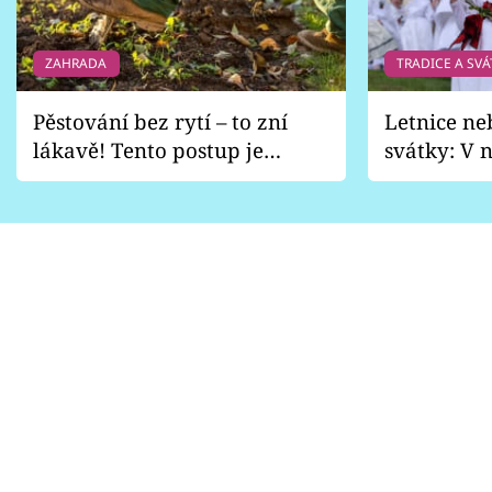
ZAHRADA
TRADICE A SVÁ
Pěstování bez rytí – to zní
Letnice ne
lákavě! Tento postup je
svátky: V n
vhodný jen pro některé
pondělí z
zahrady