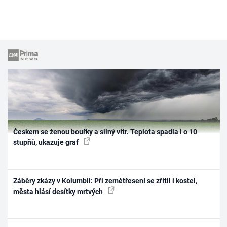
Českem se ženou bouřky a silný vítr. Teplota spadla i o 10
stupňů, ukazuje graf
Záběry zkázy v Kolumbii: Při zemětřesení se zřítil i kostel,
města hlásí desítky mrtvých