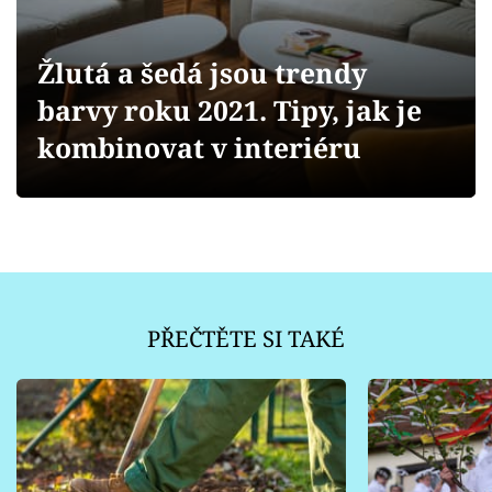
Sledujte prima+
Žlutá a šedá jsou trendy
Přihlášení
barvy roku 2021. Tipy, jak je
kombinovat v interiéru
Sledujte nás
PŘEČTĚTE SI TAKÉ