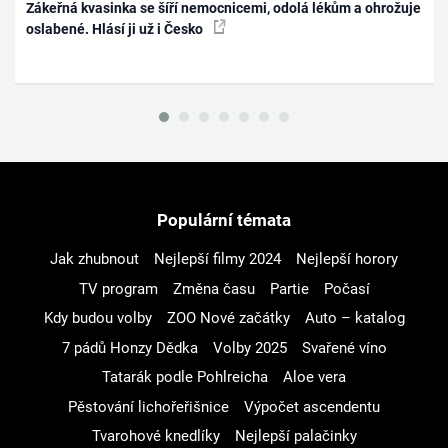
Zákeřná kvasinka se šíří nemocnicemi, odolá lékům a ohrožuje
oslabené. Hlásí ji už i Česko
Populární témata
Jak zhubnout
Nejlepší filmy 2024
Nejlepší horory
TV program
Změna času
Partie
Počasí
Kdy budou volby
ZOO Nové začátky
Auto – katalog
7 pádů Honzy Dědka
Volby 2025
Svařené víno
Tatarák podle Pohlreicha
Aloe vera
Pěstování lichořeřišnice
Výpočet ascendentu
Tvarohové knedlíky
Nejlepší palačinky