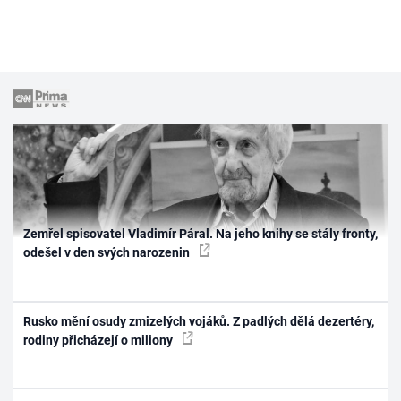
Zemřel spisovatel Vladimír Páral. Na jeho knihy se stály fronty,
odešel v den svých narozenin
Rusko mění osudy zmizelých vojáků. Z padlých dělá dezertéry,
rodiny přicházejí o miliony