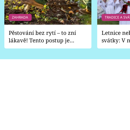
Sledujte prima+
ZAHRADA
TRADICE A SVÁ
Přihlášení
Pěstování bez rytí – to zní
Letnice ne
lákavě! Tento postup je
svátky: V n
Sledujte nás
vhodný jen pro některé
pondělí z
zahrady