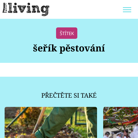
Trendy:
JAK UŠETŘIT
POKOJOVÉ KVĚTINY
ŠTÍTEK
BYDLENÍ SLAVNÝCH
ZAHRADA
šeřík pěstování
Témata
Bydlení
PŘEČTĚTE SI TAKÉ
Zahrada
Design