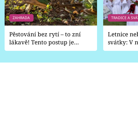
ZAHRADA
TRADICE A SVÁ
Pěstování bez rytí – to zní
Letnice ne
lákavě! Tento postup je
svátky: V n
vhodný jen pro některé
pondělí z
zahrady