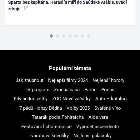
Sparta bez kapitána. Haraslín míří do Saúdské Arábie, uvádí
zdroje
Populární témata
Jak zhubnout
Nejlepší filmy 2024
Nejlepší horory
TV program
Změna času
Partie
Počasí
Kdy budou volby
ZOO Nové začátky
Auto – katalog
7 pádů Honzy Dědka
Volby 2025
Svařené víno
Tatarák podle Pohlreicha
Aloe vera
Pěstování lichořeřišnice
Výpočet ascendentu
Tvarohové knedlíky
Nejlepší palačinky