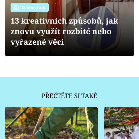
Sledujte prima+
13 fotografií
13 kreativních způsobů, jak
Přihlášení
znovu využít rozbité nebo
vyřazené věci
Sledujte nás
PŘEČTĚTE SI TAKÉ