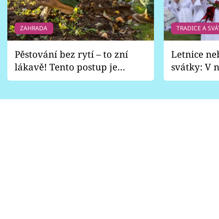
ZAHRADA
TRADICE A SVÁ
Pěstování bez rytí – to zní
Letnice ne
lákavě! Tento postup je
svátky: V n
vhodný jen pro některé
pondělí z
zahrady