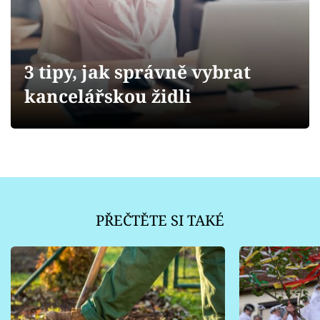
Sledujte prima+
Přihlášení
3 tipy, jak správně vybrat
kancelářskou židli
Sledujte nás
PŘEČTĚTE SI TAKÉ