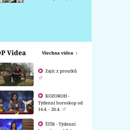
chátrá
P Videa
Všechna videa
Zajíc z proutků
KOZOROH -
Týdenní horoskop od
14.4. - 20.4.
ŠTÍR - Týdenní