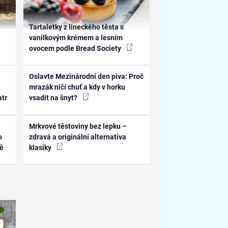
Tartaletky z lineckého těsta s
vanilkovým krémem a lesním
ovocem podle Bread Society
Oslavte Mezinárodní den piva: Proč
mrazák ničí chuť a kdy v horku
atr
vsadit na šnyt?
Mrkvové těstoviny bez lepku –
o
zdravá a originální alternativa
ně
klasiky