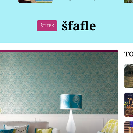
pro psy
šfafle
ŠTÍTEK
TO