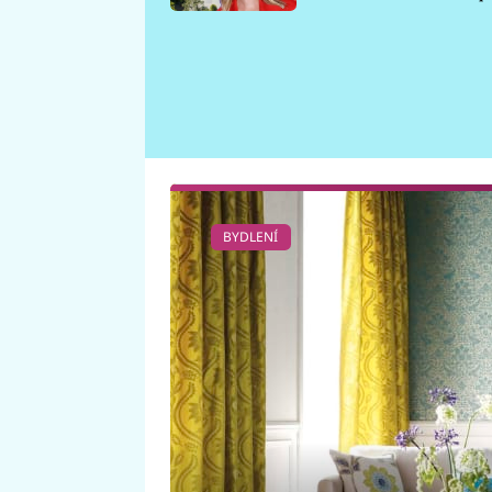
požáru
BYDLENÍ