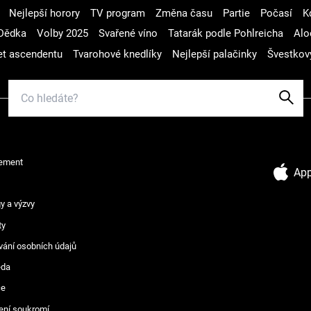
Nejlepší horory
TV program
Změna času
Partie
Počasí
K
Dědka
Volby 2025
Svařené víno
Tatarák podle Pohlreicha
Alo
t ascendentu
Tvarohové knedlíky
Nejlepší palačinky
Švestkov
ement
App
y a výzvy
ty
vání osobních údajů
ěda
ce
ení soukromí