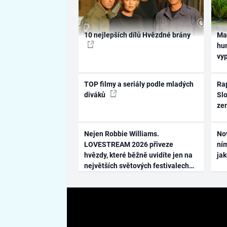
10 nejlepších dílů Hvězdné brány
Ma
hum
vy
TOP filmy a seriály podle mladých
Rap
diváků
Slo
ze
Nejen Robbie Williams.
No
LOVESTREAM 2026 přiveze
ním
hvězdy, které běžně uvidíte jen na
ja
největších světových festivalech