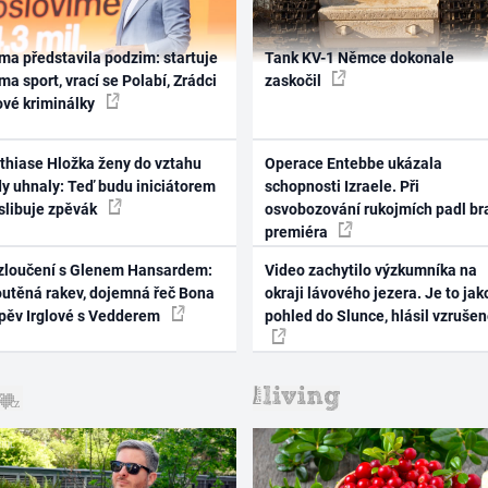
ma představila podzim: startuje
Tank KV-1 Němce dokonale
ma sport, vrací se Polabí, Zrádci
zaskočil
ové kriminálky
thiase Hložka ženy do vztahu
Operace Entebbe ukázala
dy uhnaly: Teď budu iniciátorem
schopnosti Izraele. Při
 slibuje zpěvák
osvobozování rukojmích padl br
premiéra
zloučení s Glenem Hansardem:
Video zachytilo výzkumníka na
outěná rakev, dojemná řeč Bona
okraji lávového jezera. Je to jak
zpěv Irglové s Vedderem
pohled do Slunce, hlásil vzruše