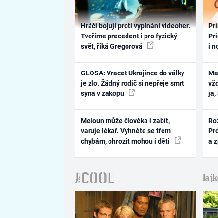
Hráči bojují proti vypínání videoher.
Pri
Tvoříme precedent i pro fyzický
Pri
svět, říká Gregorová
i n
GLOSA: Vracet Ukrajince do války
Ma
je zlo. Žádný rodič si nepřeje smrt
vž
syna v zákopu
já,
Meloun může člověka i zabít,
Ro
varuje lékař. Vyhněte se třem
Pr
chybám, ohrozit mohou i děti
a 