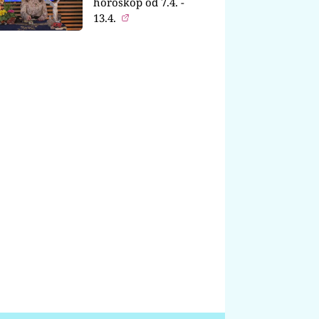
horoskop od 7.4. -
13.4.