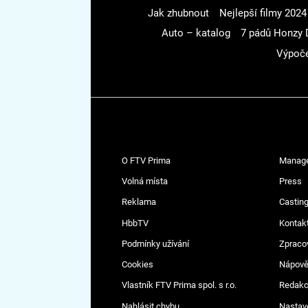
Jak zhubnout
Nejlepší filmy 2024
Auto – katalog
7 pádů Honzy 
Výpoče
O FTV Prima
Manag
Volná místa
Press
Reklama
Casting
HbbTV
Kontak
Podmínky užívání
Zpraco
Cookies
Nápov
Vlastník FTV Prima spol. s r.o.
Redak
Nahlásit chybu
Nastav