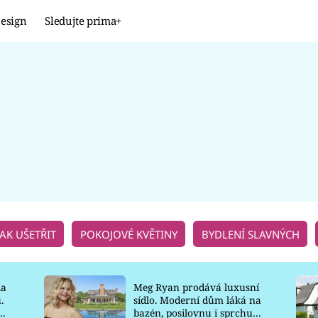
esign
Sledujte prima+
Design
TRENDY
JAK NA TO
PROMĚNY
NAŠE TIPY
JAK UŠETŘIT
POKOJOVÉ KVĚTINY
BYDLENÍ SLAVNÝCH
la
Meg Ryan prodává luxusní
.
sídlo. Moderní dům láká na
o
bazén, posilovnu i sprchu