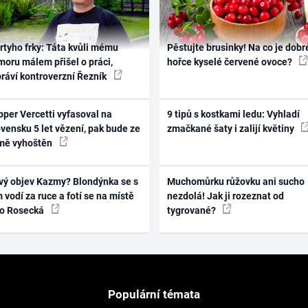
rtyho frky: Táta kvůli mému
Pěstujte brusinky! Na co je dobr
oru málem přišel o práci,
hořce kyselé červené ovoce?
práví kontroverzní Řezník
per Vercetti vyfasoval na
9 tipů s kostkami ledu: Vyhladí
vensku 5 let vězení, pak bude ze
zmačkané šaty i zalijí květiny
mě vyhoštěn
vý objev Kazmy? Blondýnka se s
Muchomůrku růžovku ani sucho
 vodí za ruce a fotí se na místě
nezdolá! Jak ji rozeznat od
ko Rosecká
tygrované?
Populární témata