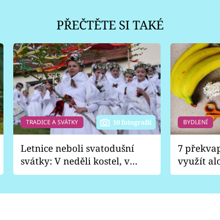
PŘEČTĚTE SI TAKÉ
TRADICE A SVÁTKY
BYDLENÍ
10 fotografií
Letnice neboli svatodušní
7 překva
svátky: V neděli kostel, v
využít al
pondělí zábava
Nabrousí
nádobí