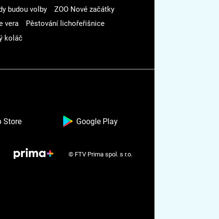
dy budou volby
ZOO Nové začátky
e vera
Pěstování lichořeřišnice
ý koláč
 Store
Google Play
© FTV Prima spol. s r.o.