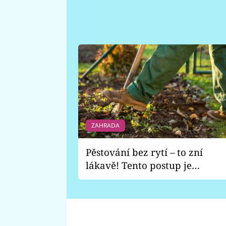
ZAHRADA
Pěstování bez rytí – to zní
lákavě! Tento postup je
vhodný jen pro některé
zahrady