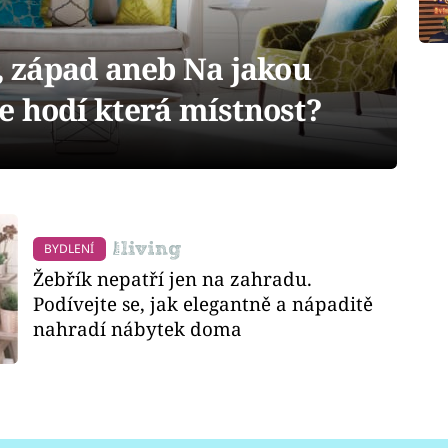
d, západ aneb Na jakou
e hodí která místnost?
BYDLENÍ
Žebřík nepatří jen na zahradu.
Podívejte se, jak elegantně a nápaditě
nahradí nábytek doma