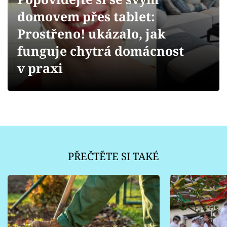
Sledujte prima+
domovem přes tablet:
Prostřeno! ukázalo, jak
Přihlášení
funguje chytrá domácnost
v praxi
Sledujte nás
PŘEČTĚTE SI TAKÉ