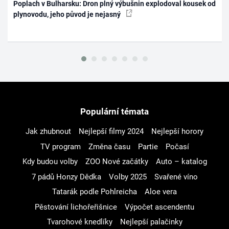
Poplach v Bulharsku: Dron plný výbušnin explodoval kousek od
plynovodu, jeho původ je nejasný
Populární témata
Jak zhubnout
Nejlepší filmy 2024
Nejlepší horory
TV program
Změna času
Partie
Počasí
Kdy budou volby
ZOO Nové začátky
Auto – katalog
7 pádů Honzy Dědka
Volby 2025
Svařené víno
Tatarák podle Pohlreicha
Aloe vera
Pěstování lichořeřišnice
Výpočet ascendentu
Tvarohové knedlíky
Nejlepší palačinky