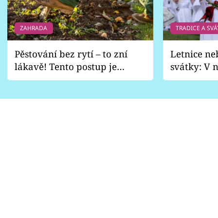
ZAHRADA
TRADICE A SVÁ
Pěstování bez rytí – to zní
Letnice ne
lákavě! Tento postup je
svátky: V n
vhodný jen pro některé
pondělí z
zahrady