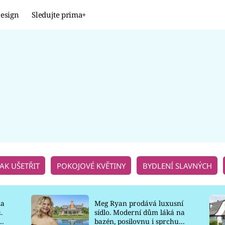
esign
Sledujte prima+
Design
TRENDY
JAK NA TO
PROMĚNY
NAŠE TIPY
JAK UŠETŘIT
POKOJOVÉ KVĚTINY
BYDLENÍ SLAVNÝCH
la
Meg Ryan prodává luxusní
.
sídlo. Moderní dům láká na
o
bazén, posilovnu i sprchu