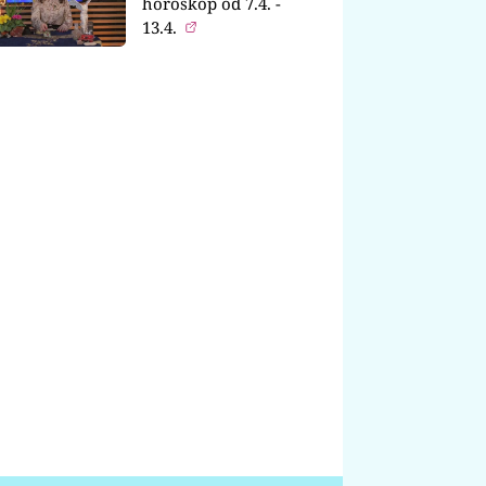
horoskop od 7.4. -
13.4.