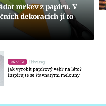
ádat mrkev z papíru. V
čních dekoracích jí to
JAK NA TO
Jak vyrobit papírový vějíř na léto?
Inspirujte se šťavnatými melouny