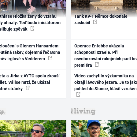
thiase Hložka ženy do vztahu
Tank KV-1 Němce dokonale
dy uhnaly: Teď budu iniciátorem
zaskočil
 slibuje zpěvák
zloučení s Glenem Hansardem:
Operace Entebbe ukázala
outěná rakev, dojemná řeč Bona
schopnosti Izraele. Při
zpěv Irglové s Vedderem
osvobozování rukojmích padl br
premiéra
ta a Jirka z AYTO spolu zkouší
Video zachytilo výzkumníka na
let. Válise mrzí, že ukázal
okraji lávového jezera. Je to jak
atné stránky
pohled do Slunce, hlásil vzruše