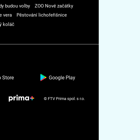
dy budou volby
ZOO Nové začátky
e vera
Pěstování lichořeřišnice
ý koláč
 Store
Google Play
© FTV Prima spol. s r.o.