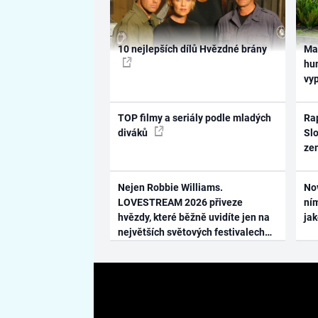
10 nejlepších dílů Hvězdné brány
Ma
hum
vy
TOP filmy a seriály podle mladých
Rap
diváků
Slo
ze
Nejen Robbie Williams.
No
LOVESTREAM 2026 přiveze
ním
hvězdy, které běžně uvidíte jen na
ja
největších světových festivalech