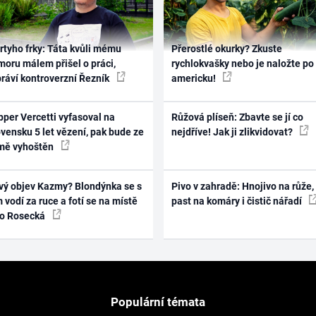
rtyho frky: Táta kvůli mému
Přerostlé okurky? Zkuste
oru málem přišel o práci,
rychlokvašky nebo je naložte po
práví kontroverzní Řezník
americku!
per Vercetti vyfasoval na
Růžová plíseň: Zbavte se jí co
vensku 5 let vězení, pak bude ze
nejdříve! Jak ji zlikvidovat?
mě vyhoštěn
vý objev Kazmy? Blondýnka se s
Pivo v zahradě: Hnojivo na růže,
 vodí za ruce a fotí se na místě
past na komáry i čistič nářadí
ko Rosecká
Populární témata