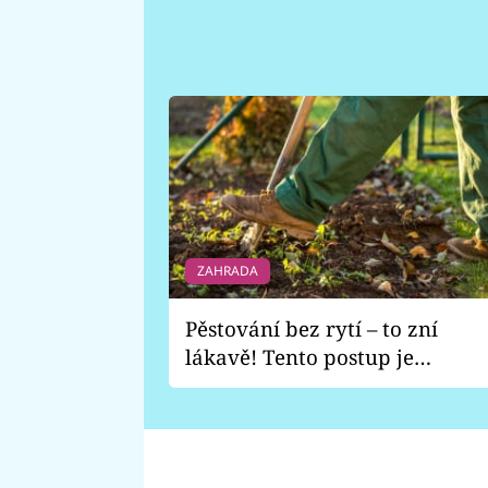
ZAHRADA
Pěstování bez rytí – to zní
lákavě! Tento postup je
vhodný jen pro některé
zahrady