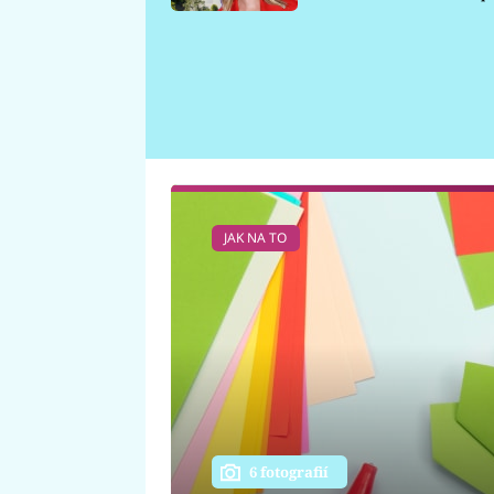
požáru
JAK NA TO
6 fotografií