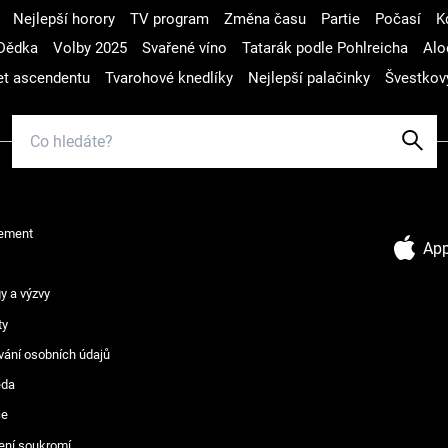
Nejlepší horory
TV program
Změna času
Partie
Počasí
K
Dědka
Volby 2025
Svařené víno
Tatarák podle Pohlreicha
Alo
t ascendentu
Tvarohové knedlíky
Nejlepší palačinky
Švestkov
ement
App
y a výzvy
ty
vání osobních údajů
ěda
ce
ení soukromí