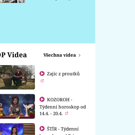
chátrá
P Videa
Všechna videa
Zajíc z proutků
KOZOROH -
Týdenní horoskop od
14.4. - 20.4.
ŠTÍR - Týdenní