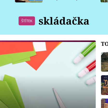
pro psy
skládačka
ŠTÍTEK
TO