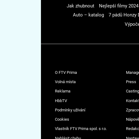
Jak zhubnout
Nejlepší filmy 2024
Auto – katalog
7 pádů Honzy 
Výpoče
O FTV Prima
Manag
Volná místa
Press
Reklama
Casting
HbbTV
Kontak
Podmínky užívání
Zpraco
Cookies
Nápov
Vlastník FTV Prima spol. s r.o.
Redak
Nahlásit chybu
Nastav