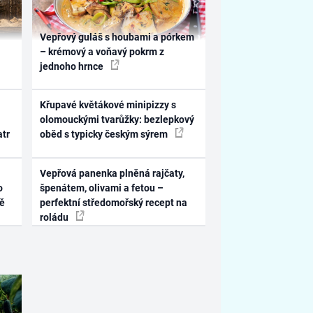
Vepřový guláš s houbami a pórkem
– krémový a voňavý pokrm z
jednoho hrnce
Křupavé květákové minipizzy s
olomouckými tvarůžky: bezlepkový
atr
oběd s typicky českým sýrem
Vepřová panenka plněná rajčaty,
o
špenátem, olivami a fetou –
ně
perfektní středomořský recept na
roládu