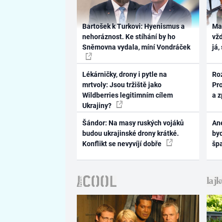
Bartošek k Turkovi: Hyenismus a
Ma
nehoráznost. Ke stíhání by ho
vž
Sněmovna vydala, míní Vondráček
já,
Lékárničky, drony i pytle na
Ro
mrtvoly: Jsou tržiště jako
Pr
Wildberries legitimním cílem
a 
Ukrajiny?
Šándor: Na masy ruských vojáků
Ane
budou ukrajinské drony krátké.
byd
Konflikt se nevyvíjí dobře
šp