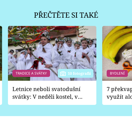
PŘEČTĚTE SI TAKÉ
TRADICE A SVÁTKY
BYDLENÍ
10 fotografií
Letnice neboli svatodušní
7 překva
svátky: V neděli kostel, v
využít al
pondělí zábava
Nabrousí
nádobí