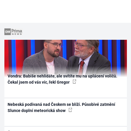
Vondra: Babiše nehlídáte, ale svítíte mu na uplácení voličů.
Čekal jsem od vás víc, řekl Gregor
Nebeská podívaná nad Českem se blíží. Působivé zatmění
Slunce doplní meteorická show