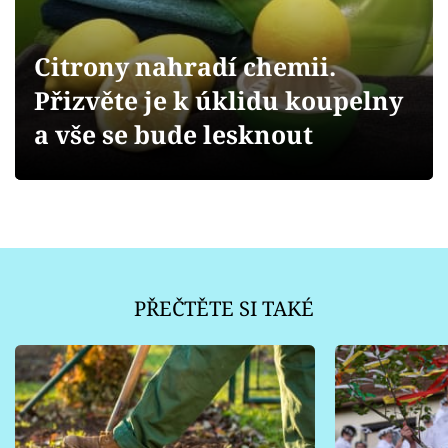
Sledujte prima+
Citrony nahradí chemii.
Přihlášení
Přizvěte je k úklidu koupelny
a vše se bude lesknout
Sledujte nás
PŘEČTĚTE SI TAKÉ