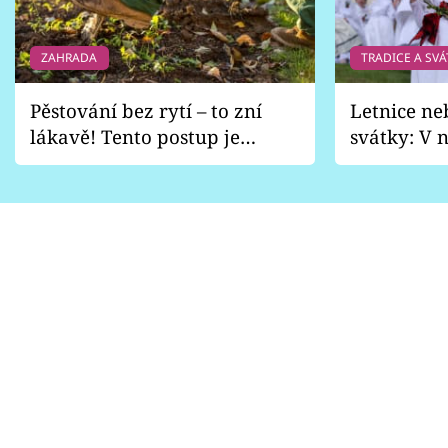
ZAHRADA
TRADICE A SVÁ
Pěstování bez rytí – to zní
Letnice ne
lákavě! Tento postup je
svátky: V n
vhodný jen pro některé
pondělí z
zahrady