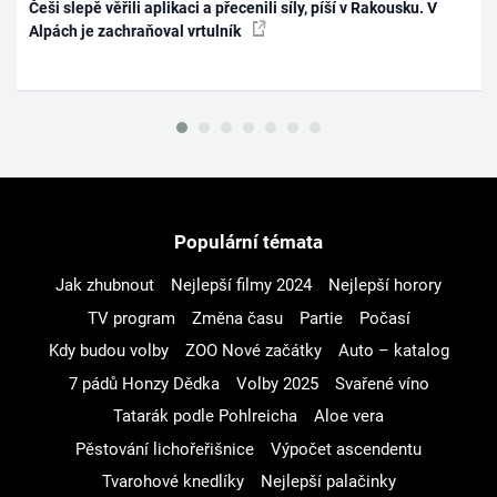
Češi slepě věřili aplikaci a přecenili síly, píší v Rakousku. V
Alpách je zachraňoval vrtulník
Populární témata
Jak zhubnout
Nejlepší filmy 2024
Nejlepší horory
TV program
Změna času
Partie
Počasí
Kdy budou volby
ZOO Nové začátky
Auto – katalog
7 pádů Honzy Dědka
Volby 2025
Svařené víno
Tatarák podle Pohlreicha
Aloe vera
Pěstování lichořeřišnice
Výpočet ascendentu
Tvarohové knedlíky
Nejlepší palačinky