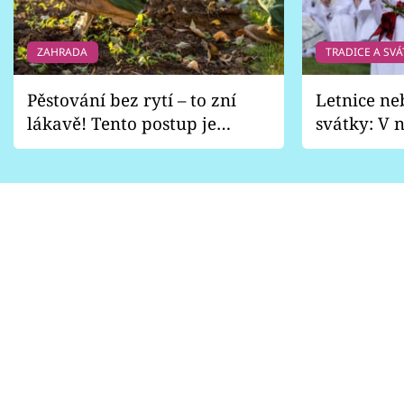
ZAHRADA
TRADICE A SVÁ
Pěstování bez rytí – to zní
Letnice ne
lákavě! Tento postup je
svátky: V n
vhodný jen pro některé
pondělí z
zahrady