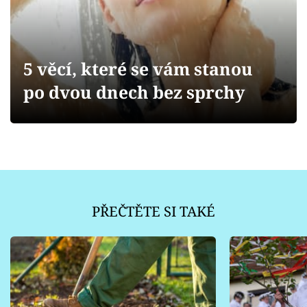
Sledujte prima+
Přihlášení
5 věcí, které se vám stanou
po dvou dnech bez sprchy
Sledujte nás
PŘEČTĚTE SI TAKÉ