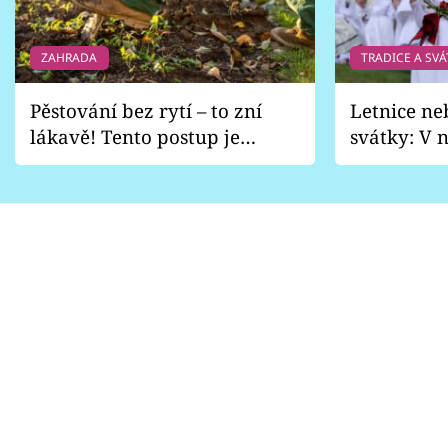
ZAHRADA
TRADICE A SVÁ
Pěstování bez rytí – to zní
Letnice ne
lákavě! Tento postup je
svátky: V n
vhodný jen pro některé
pondělí z
zahrady