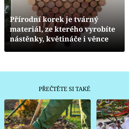
Sledujte prima+
Přírodní korek je tvárný
Přihlášení
materiál, ze kterého vyrobíte
nástěnky, květináče i věnce
Sledujte nás
PŘEČTĚTE SI TAKÉ