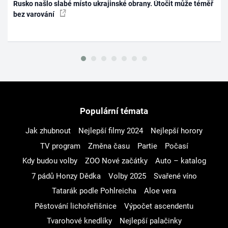
Rusko našlo slabé místo ukrajinské obrany. Útočit může téměř
bez varování
Populární témata
Jak zhubnout
Nejlepší filmy 2024
Nejlepší horory
TV program
Změna času
Partie
Počasí
Kdy budou volby
ZOO Nové začátky
Auto – katalog
7 pádů Honzy Dědka
Volby 2025
Svařené víno
Tatarák podle Pohlreicha
Aloe vera
Pěstování lichořeřišnice
Výpočet ascendentu
Tvarohové knedlíky
Nejlepší palačinky