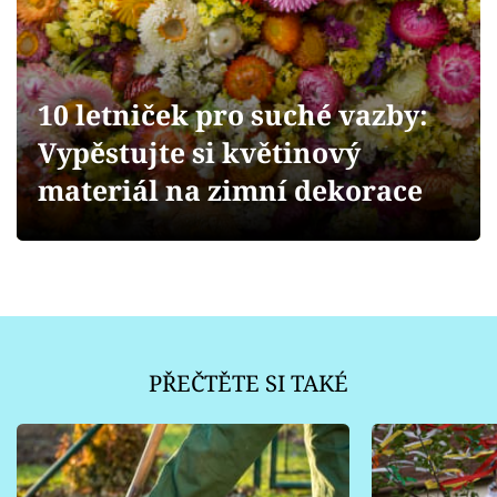
Sledujte prima+
Přihlášení
10 letniček pro suché vazby:
Vypěstujte si květinový
Sledujte nás
materiál na zimní dekorace
PŘEČTĚTE SI TAKÉ