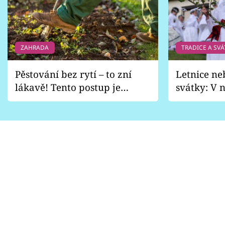
ZAHRADA
TRADICE A SVÁ
Pěstování bez rytí – to zní
Letnice ne
lákavě! Tento postup je
svátky: V n
vhodný jen pro některé
pondělí z
zahrady