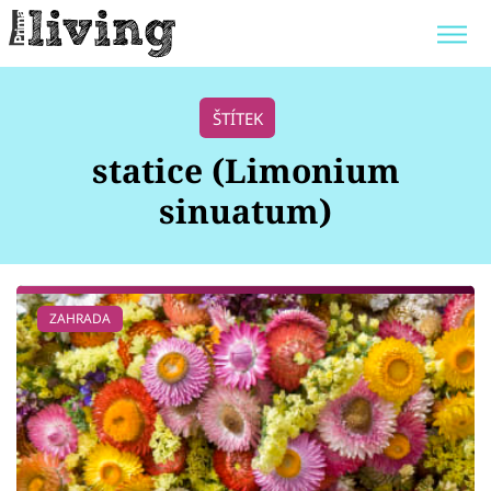
Trendy:
JAK UŠETŘIT
POKOJOVÉ KVĚTINY
ŠTÍTEK
BYDLENÍ SLAVNÝCH
ZAHRADA
statice (Limonium
sinuatum)
Témata
ZAHRADA
Bydlení
Zahrada
Design