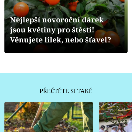
Sledujte prima+
Nejlepší novoroční dárek
Přihlášení
jsou květiny pro štěstí!
Věnujete lilek, nebo šťavel?
Sledujte nás
PŘEČTĚTE SI TAKÉ