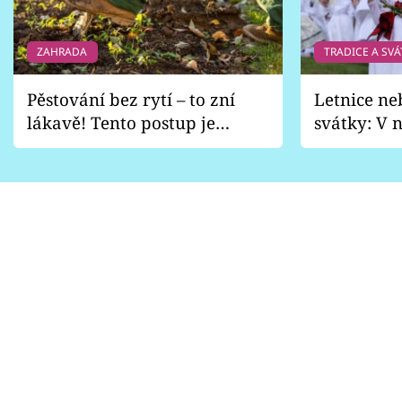
ZAHRADA
TRADICE A SVÁ
Pěstování bez rytí – to zní
Letnice ne
lákavě! Tento postup je
svátky: V n
vhodný jen pro některé
pondělí z
zahrady