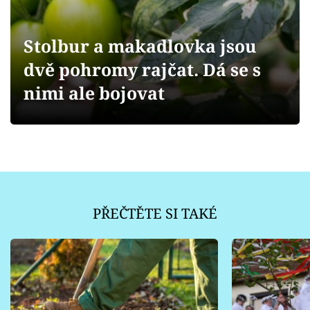
Sledujte prima+
Stolbur a makadlovka jsou
Přihlášení
dvě pohromy rajčat. Dá se s
nimi ale bojovat
Sledujte nás
PŘEČTĚTE SI TAKÉ