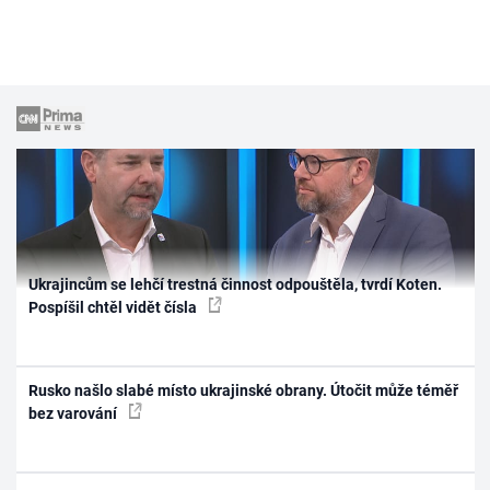
Ukrajincům se lehčí trestná činnost odpouštěla, tvrdí Koten.
Pospíšil chtěl vidět čísla
Rusko našlo slabé místo ukrajinské obrany. Útočit může téměř
bez varování