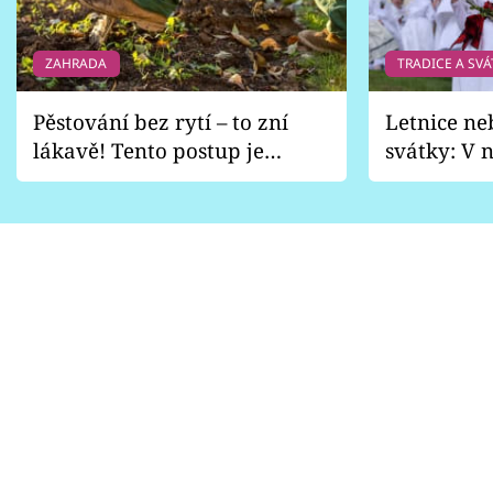
ZAHRADA
TRADICE A SVÁ
Pěstování bez rytí – to zní
Letnice ne
lákavě! Tento postup je
svátky: V n
vhodný jen pro některé
pondělí z
zahrady