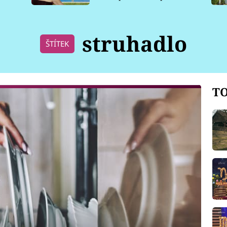
pro psy
struhadlo
ŠTÍTEK
TO