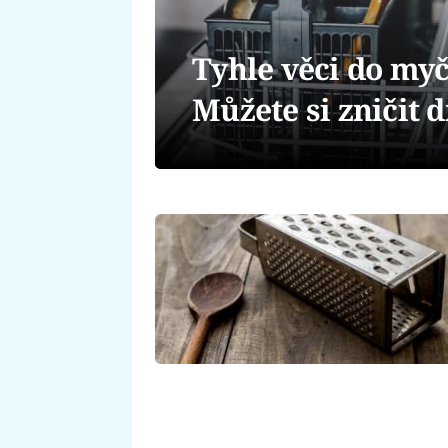
Tyhle věci do myč
Můžete si zničit 