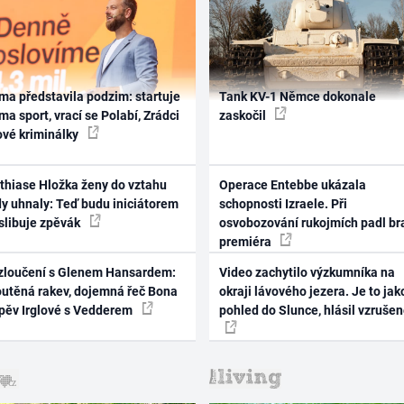
ma představila podzim: startuje
Tank KV-1 Němce dokonale
ma sport, vrací se Polabí, Zrádci
zaskočil
ové kriminálky
thiase Hložka ženy do vztahu
Operace Entebbe ukázala
dy uhnaly: Teď budu iniciátorem
schopnosti Izraele. Při
 slibuje zpěvák
osvobozování rukojmích padl br
premiéra
zloučení s Glenem Hansardem:
Video zachytilo výzkumníka na
outěná rakev, dojemná řeč Bona
okraji lávového jezera. Je to jak
zpěv Irglové s Vedderem
pohled do Slunce, hlásil vzruše