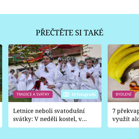
PŘEČTĚTE SI TAKÉ
TRADICE A SVÁTKY
BYDLENÍ
10 fotografií
Letnice neboli svatodušní
7 překva
svátky: V neděli kostel, v
využít al
pondělí zábava
Nabrousí
nádobí