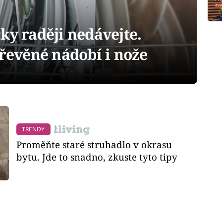
ky raději nedávejte.
dřevěné nádobí i nože
TRENDY
Proměňte staré struhadlo v okrasu
bytu. Jde to snadno, zkuste tyto tipy