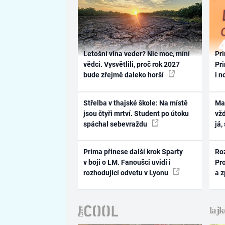
Letošní vlna veder? Nic moc, míní
Pri
vědci. Vysvětlili, proč rok 2027
Pri
bude zřejmě daleko horší
i n
Střelba v thajské škole: Na místě
Ma
jsou čtyři mrtví. Student po útoku
vž
spáchal sebevraždu
já,
Prima přinese další krok Sparty
Ro
v boji o LM. Fanoušci uvidí i
Pr
rozhodující odvetu v Lyonu
a 