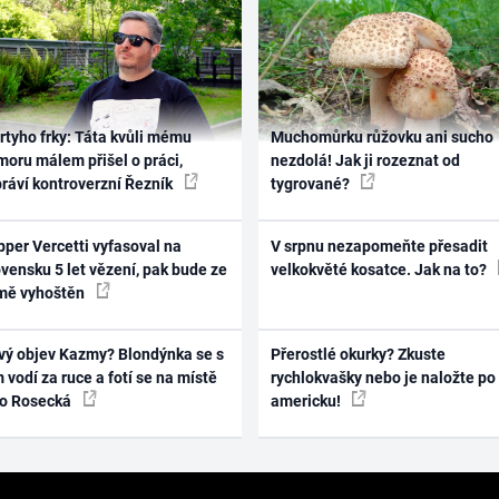
rtyho frky: Táta kvůli mému
Muchomůrku růžovku ani sucho
oru málem přišel o práci,
nezdolá! Jak ji rozeznat od
práví kontroverzní Řezník
tygrované?
per Vercetti vyfasoval na
V srpnu nezapomeňte přesadit
vensku 5 let vězení, pak bude ze
velkokvěté kosatce. Jak na to?
mě vyhoštěn
vý objev Kazmy? Blondýnka se s
Přerostlé okurky? Zkuste
 vodí za ruce a fotí se na místě
rychlokvašky nebo je naložte po
ko Rosecká
americku!