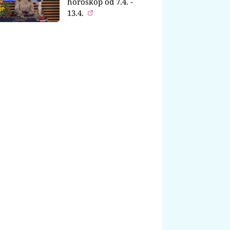
horoskop od 7.4. -
13.4.