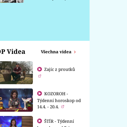
chátrá
P Videa
Všechna videa
Zajíc z proutků
KOZOROH -
Týdenní horoskop od
14.4. - 20.4.
ŠTÍR - Týdenní