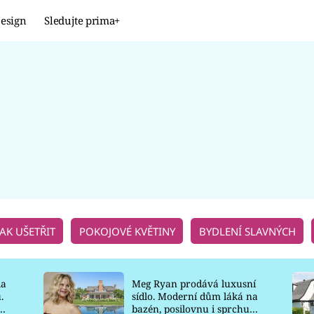
esign
Sledujte prima+
Design
TRENDY
JAK NA TO
PROMĚNY
NAŠE TIPY
JAK UŠETŘIT
POKOJOVÉ KVĚTINY
BYDLENÍ SLAVNÝCH
la
Meg Ryan prodává luxusní
.
sídlo. Moderní dům láká na
o
bazén, posilovnu i sprchu