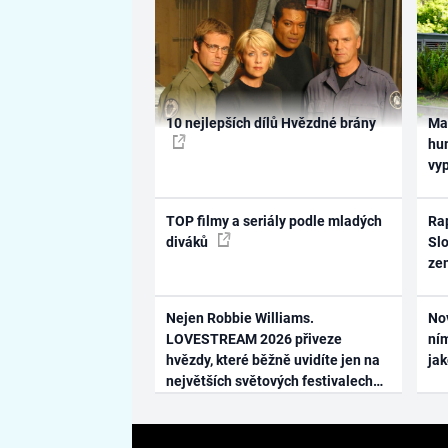
10 nejlepších dílů Hvězdné brány
Ma
hum
vy
TOP filmy a seriály podle mladých
Rap
diváků
Slo
ze
Nejen Robbie Williams.
No
LOVESTREAM 2026 přiveze
ním
hvězdy, které běžně uvidíte jen na
ja
největších světových festivalech