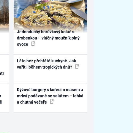
Jednoduchý borůvkový koláč s
drobenkou – vláčný moučník plný
ovoce
Léto bez přehřáté kuchyně. Jak
vařit i během tropických dnů?
atr
Rýžové burgery s kuřecím masem a
o
mrkví podávané se salátem – lehká
ně
a chutná večeře