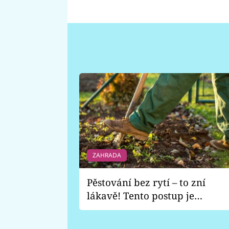
ZAHRADA
Pěstování bez rytí – to zní
lákavě! Tento postup je
vhodný jen pro některé
zahrady