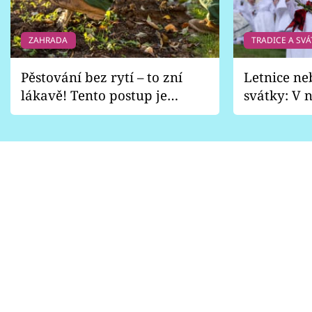
ZAHRADA
TRADICE A SVÁ
Pěstování bez rytí – to zní
Letnice ne
lákavě! Tento postup je
svátky: V n
vhodný jen pro některé
pondělí z
zahrady