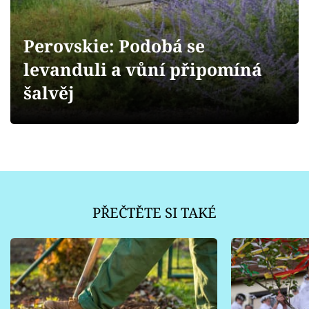
Sledujte prima+
Perovskie: Podobá se
Přihlášení
levanduli a vůní připomíná
šalvěj
Sledujte nás
PŘEČTĚTE SI TAKÉ