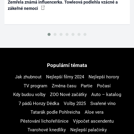
Zemřela známá influencerka. Towleová podlehla vzácné a
zákeřné nemoci
Populární témata
Jak zhubnout
Nejlepší filmy 2024
Nejlepší horory
TV program
Změna času
Partie
Počasí
Kdy budou volby
ZOO Nové začátky
Auto – katalog
7 pádů Honzy Dědka
Volby 2025
Svařené víno
Tatarák podle Pohlreicha
Aloe vera
Pěstování lichořeřišnice
Výpočet ascendentu
Tvarohové knedlíky
Nejlepší palačinky