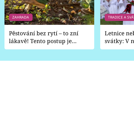
ZAHRADA
TRADICE A SVÁ
Pěstování bez rytí – to zní
Letnice ne
lákavě! Tento postup je
svátky: V n
vhodný jen pro některé
pondělí z
zahrady