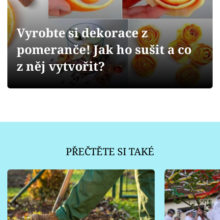
Sledujte prima+
Vyrobte si dekorace z
Přihlášení
pomeranče! Jak ho sušit a co
z něj vytvořit?
Sledujte nás
PŘEČTĚTE SI TAKÉ