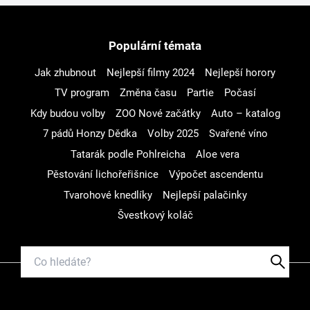
Populární témata
Jak zhubnout
Nejlepší filmy 2024
Nejlepší horory
TV program
Změna času
Partie
Počasí
Kdy budou volby
ZOO Nové začátky
Auto – katalog
7 pádů Honzy Dědka
Volby 2025
Svařené víno
Tatarák podle Pohlreicha
Aloe vera
Pěstování lichořeřišnice
Výpočet ascendentu
Tvarohové knedlíky
Nejlepší palačinky
Švestkový koláč