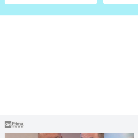
vhodný jen pro některé
pondělí z
zahrady