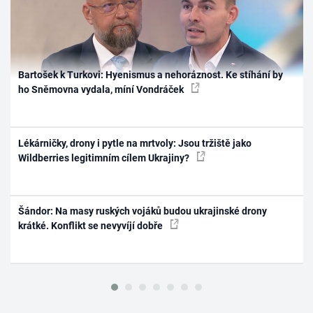
Bartošek k Turkovi: Hyenismus a nehoráznost. Ke stíhání by
ho Sněmovna vydala, míní Vondráček
Lékárničky, drony i pytle na mrtvoly: Jsou tržiště jako
Wildberries legitimním cílem Ukrajiny?
Šándor: Na masy ruských vojáků budou ukrajinské drony
krátké. Konflikt se nevyvíjí dobře