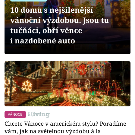
Sledujte prima+
10 domů s nejšílenější
vánoční výzdobou. Jsou tu
Přihlášení
tučňáci, obří věnce
i nazdobené auto
Sledujte nás
VÁNOCE
Chcete Vánoce v americkém stylu? Poradíme
vám, jak na světelnou výzdobu à la