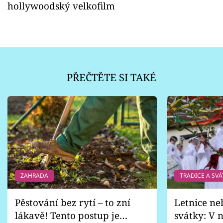
hollywoodský velkofilm
PŘEČTĚTE SI TAKÉ
ZAHRADA
TRADICE A SVÁ
Pěstování bez rytí – to zní
Letnice ne
lákavě! Tento postup je
svátky: V n