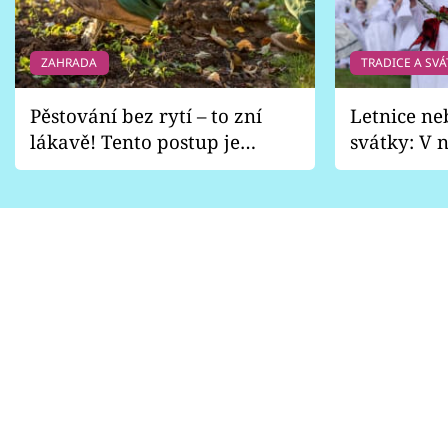
ZAHRADA
TRADICE A SVÁ
Pěstování bez rytí – to zní
Letnice ne
lákavě! Tento postup je
svátky: V n
vhodný jen pro některé
pondělí z
zahrady