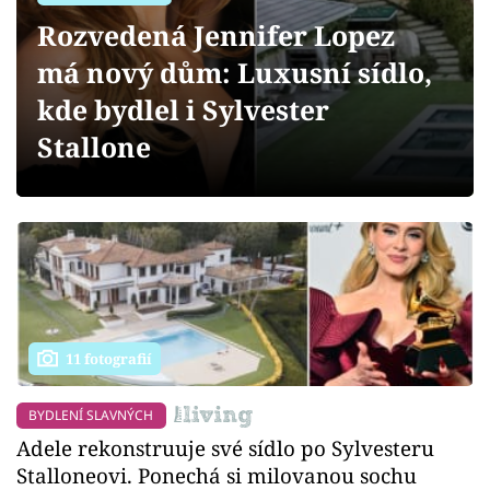
Sledujte prima+
Rozvedená Jennifer Lopez
má nový dům: Luxusní sídlo,
Přihlášení
kde bydlel i Sylvester
Stallone
Sledujte nás
11 fotografií
BYDLENÍ SLAVNÝCH
Adele rekonstruuje své sídlo po Sylvesteru
Stalloneovi. Ponechá si milovanou sochu