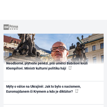
Neodborné, plýtváte penězi, píší umělci Babišovi kvůli
Klempířovi. Ministr kulturní politiku hájí
Mýty o válce na Ukrajině: Jak to bylo s nacismem,
Euromajdanem či Krymem a kdo je diktátor?