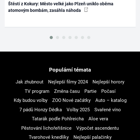
Štěstí z Kokury: Město velké jako Plzeň uniklo oběma
atomovým bombám, zasáhla náhoda
Populární témata
Jak zhubnout
Nejlepší filmy 2024
Nejlepší horory
TV program
Změna času
Partie
Počasí
Kdy budou volby
ZOO Nové začátky
Auto – katalog
7 pádů Honzy Dědka
Volby 2025
Svařené víno
Tatarák podle Pohlreicha
Aloe vera
Pěstování lichořeřišnice
Výpočet ascendentu
Tvarohové knedlíky
Nejlepší palačinky