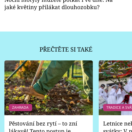
jaké květiny přilákat dlouhozobku?
PŘEČTĚTE SI TAKÉ
ZAHRADA
TRADICE A SVÁ
Pěstování bez rytí – to zní
Letnice ne
lákavě! Tento postup je
svátky: V n