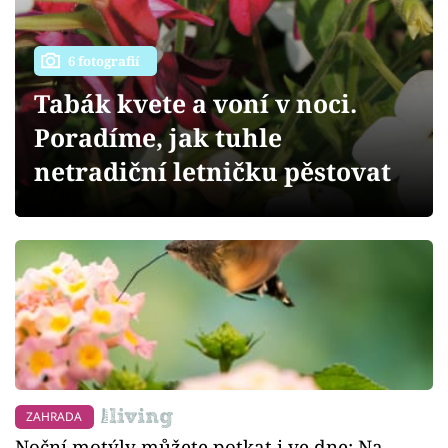
Sledujte prima+
Přihlášení
6 fotografií
Tabák kvete a voní v noci.
Poradíme, jak tuhle
Sledujte nás
netradiční letničku pěstovat
ZAHRADA
Noční motýly můžete potkat i ve dne: Na