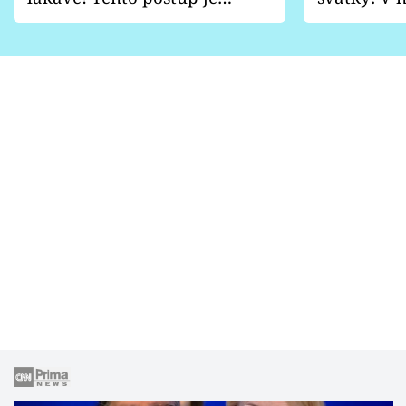
vhodný jen pro některé
pondělí z
zahrady