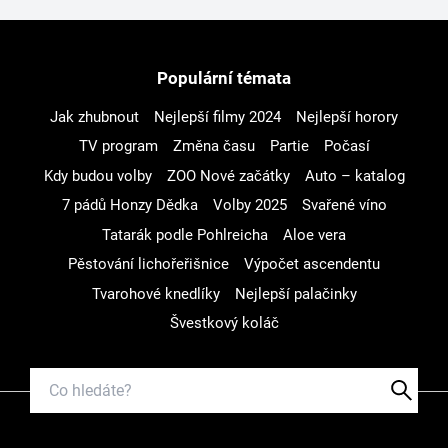
Populární témata
Jak zhubnout
Nejlepší filmy 2024
Nejlepší horory
TV program
Změna času
Partie
Počasí
Kdy budou volby
ZOO Nové začátky
Auto – katalog
7 pádů Honzy Dědka
Volby 2025
Svařené víno
Tatarák podle Pohlreicha
Aloe vera
Pěstování lichořeřišnice
Výpočet ascendentu
Tvarohové knedlíky
Nejlepší palačinky
Švestkový koláč