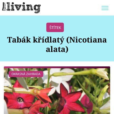
Trendy:
JAK UŠETŘIT
POKOJOVÉ KVĚTINY
ŠTÍTEK
BYDLENÍ SLAVNÝCH
ZAHRADA
Tabák křídlatý (Nicotiana
alata)
Témata
OKRASNÁ ZAHRADA
Bydlení
Zahrada
Design