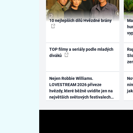
10 nejlepších dílů Hvězdné brány
Ma
hum
vy
TOP filmy a seriály podle mladých
Rap
diváků
Slo
ze
Nejen Robbie Williams.
No
LOVESTREAM 2026 přiveze
ním
hvězdy, které běžně uvidíte jen na
ja
největších světových festivalech