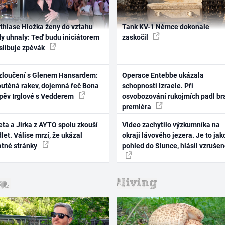
thiase Hložka ženy do vztahu
Tank KV-1 Němce dokonale
dy uhnaly: Teď budu iniciátorem
zaskočil
 slibuje zpěvák
zloučení s Glenem Hansardem:
Operace Entebbe ukázala
outěná rakev, dojemná řeč Bona
schopnosti Izraele. Při
zpěv Irglové s Vedderem
osvobozování rukojmích padl br
premiéra
ta a Jirka z AYTO spolu zkouší
Video zachytilo výzkumníka na
let. Válise mrzí, že ukázal
okraji lávového jezera. Je to jak
atné stránky
pohled do Slunce, hlásil vzruše