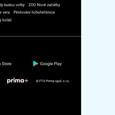
dy budou volby
ZOO Nové začátky
e vera
Pěstování lichořeřišnice
ý koláč
 Store
Google Play
© FTV Prima spol. s r.o.