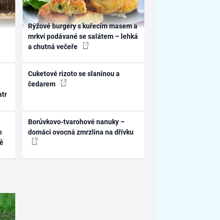
Rýžové burgery s kuřecím masem a
mrkví podávané se salátem – lehká
a chutná večeře
Cuketové rizoto se slaninou a
čedarem
atr
Borůvkovo-tvarohové nanuky –
o
domácí ovocná zmrzlina na dřívku
ně