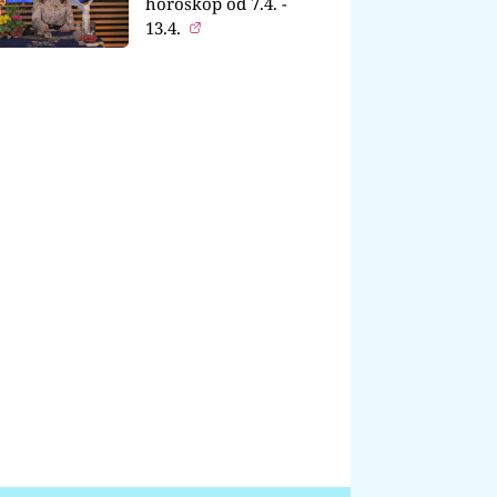
horoskop od 7.4. -
13.4.