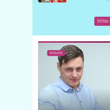
požáru
ŠTÍTEK
BYDLENÍ