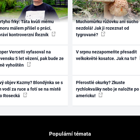
rtyho frky: Táta kvůli mému
Muchomůrku růžovku ani sucho
oru málem přišel o práci,
nezdolá! Jak ji rozeznat od
práví kontroverzní Řezník
tygrované?
per Vercetti vyfasoval na
V srpnu nezapomeňte přesadit
vensku 5 let vězení, pak bude ze
velkokvěté kosatce. Jak na to?
mě vyhoštěn
vý objev Kazmy? Blondýnka se s
Přerostlé okurky? Zkuste
 vodí za ruce a fotí se na místě
rychlokvašky nebo je naložte po
ko Rosecká
americku!
Populární témata