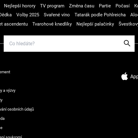
Nejlepší horory
TV program
Změna času
Partie
Počasí
K
Dědka
Volby 2025
Svařené víno
Tatarák podle Pohlreicha
Alo
t ascendentu
Tvarohové knedlíky
Nejlepší palačinky
Švestkov
ement
App
y a výzvy
ty
vání osobních údajů
ěda
ce
ení soukromí