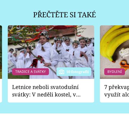
PŘEČTĚTE SI TAKÉ
TRADICE A SVÁTKY
BYDLENÍ
10 fotografií
Letnice neboli svatodušní
7 překva
svátky: V neděli kostel, v
využít al
pondělí zábava
Nabrousí
nádobí