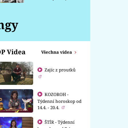
chátrá
ngy
P Videa
Všechna videa
Zajíc z proutků
KOZOROH -
Týdenní horoskop od
14.4. - 20.4.
ŠTÍR - Týdenní