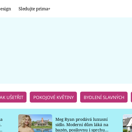
esign
Sledujte prima+
Design
TRENDY
JAK NA TO
PROMĚNY
NAŠE TIPY
JAK UŠETŘIT
POKOJOVÉ KVĚTINY
BYDLENÍ SLAVNÝCH
la
Meg Ryan prodává luxusní
.
sídlo. Moderní dům láká na
o
bazén, posilovnu i sprchu