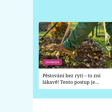
ZAHRADA
Pěstování bez rytí – to zní
lákavě! Tento postup je
vhodný jen pro některé
zahrady