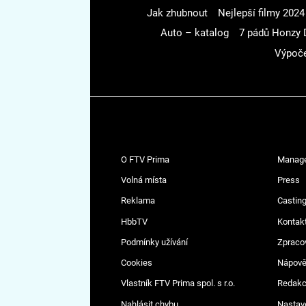
Jak zhubnout
Nejlepší filmy 2024
Auto – katalog
7 pádů Honzy 
Výpoče
O FTV Prima
Manag
Volná místa
Press
Reklama
Casting
HbbTV
Kontak
Podmínky užívání
Zpraco
Cookies
Nápov
Vlastník FTV Prima spol. s r.o.
Redak
Nahlásit chybu
Nastav