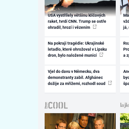
USA vystřílely většinu klíčových
Ma
raket, tvrdí CNN. Trump se ostře
vž
ohradil, hrozí i vězením
já,
Na pokraji tragédie: Ukrajinské
Ro
letadlo, které ohrožoval v Lipsku
Pr
dron, bylo naložené municí
a 
Vjel do davu v Německu, dva
Ane
demonstranty zabil. Afghánec
byd
dožije za mřížemi, rozhodl soud
šp