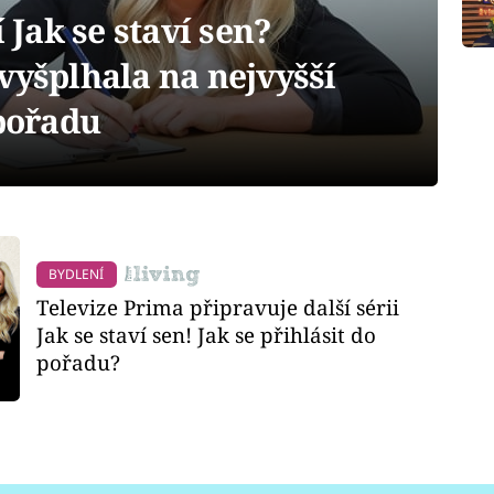
í Jak se staví sen?
vyšplhala na nejvyšší
 pořadu
BYDLENÍ
Televize Prima připravuje další sérii
Jak se staví sen! Jak se přihlásit do
pořadu?