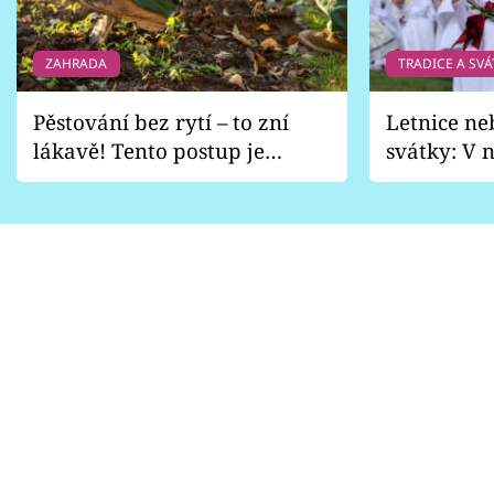
ZAHRADA
TRADICE A SVÁ
Pěstování bez rytí – to zní
Letnice ne
lákavě! Tento postup je
svátky: V n
vhodný jen pro některé
pondělí z
zahrady