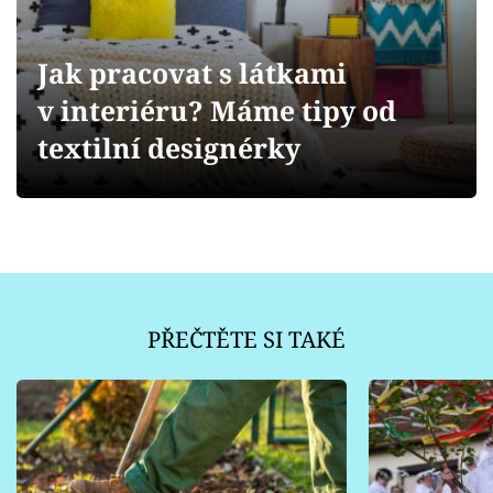
Sledujte prima+
Jak pracovat s látkami
Přihlášení
v interiéru? Máme tipy od
textilní designérky
Sledujte nás
PŘEČTĚTE SI TAKÉ