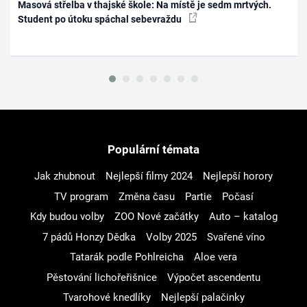
Masová střelba v thajské škole: Na místě je sedm mrtvých.
Student po útoku spáchal sebevraždu
Populární témata
Jak zhubnout
Nejlepší filmy 2024
Nejlepší horory
TV program
Změna času
Partie
Počasí
Kdy budou volby
ZOO Nové začátky
Auto – katalog
7 pádů Honzy Dědka
Volby 2025
Svařené víno
Tatarák podle Pohlreicha
Aloe vera
Pěstování lichořeřišnice
Výpočet ascendentu
Tvarohové knedlíky
Nejlepší palačinky