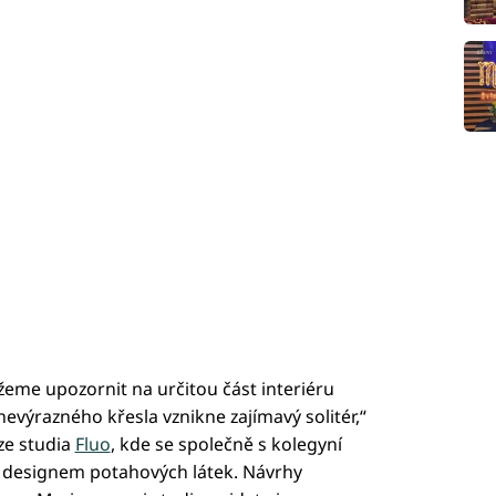
eme upozornit na určitou část interiéru
evýrazného křesla vznikne zajímavý solitér,“
ze studia
Fluo
, kde se společně s kolegyní
 designem potahových látek. Návrhy