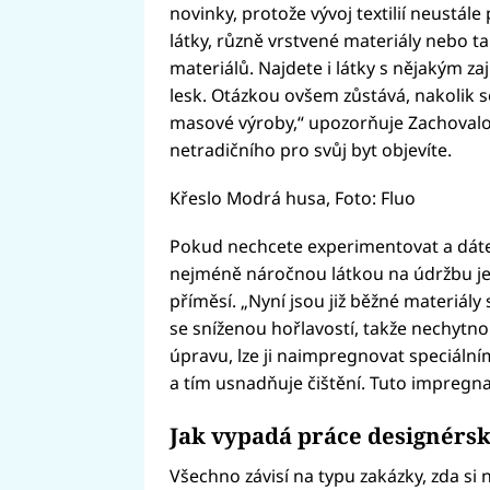
novinky, protože vývoj textilií neustále
látky, různě vrstvené materiály nebo t
materiálů. Najdete i látky s nějakým z
lesk. Otázkou ovšem zůstává, nakolik s
masové výroby,“ upozorňuje Zachovalov
netradičního pro svůj byt objevíte.
Křeslo Modrá husa, Foto: Fluo
Pokud nechcete experimentovat a dáte
nejméně náročnou látkou na údržbu je
příměsí. „Nyní jsou již běžné materiál
se sníženou hořlavostí, takže nechytno
úpravu, lze ji naimpregnovat speciální
a tím usnadňuje čištění. Tuto impregna
Jak vypadá práce designérsk
Všechno závisí na typu zakázky, zda si 