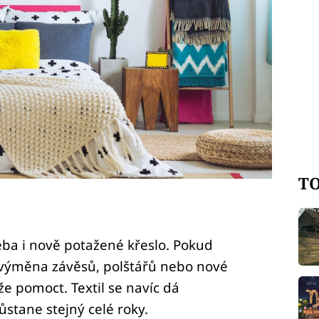
TO
eba i nově potažené křeslo. Pokud
, výměna závěsů, polštářů nebo nové
e pomoct. Textil se navíc dá
tane stejný celé roky.