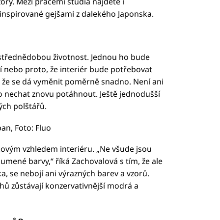
ory. Mezi pracemi studia najdete i
 inspirované gejšami z dalekého Japonska.
 střednědobou životnost. Jednou ho bude
í nebo proto, že interiér bude potřebovat
, že se dá vyměnit poměrně snadno. Není ani
ho nechat znovu potáhnout. Ještě jednodušší
ch polštářů.
n, Foto: Fluo
kovým vzhledem interiéru. „Ne všude jsou
umené barvy,“ říká Zachovalová s tím, že ale
ska, se nebojí ani výrazných barev a vzorů.
ů zůstávají konzervativnější modrá a