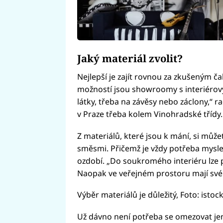
Jaký materiál zvolit?
Nejlepší je zajít rovnou za zkušeným č
možností jsou showroomy s interiérovým
látky, třeba na závěsy nebo záclony,“
v Praze třeba kolem Vinohradské třídy.
Z materiálů, které jsou k mání, si může
směsmi. Přičemž je vždy potřeba myslet 
ozdobí. „Do soukromého interiéru lze po
Naopak ve veřejném prostoru mají své u
Výběr materiálů je důležitý, Foto: isto
Už dávno není potřeba se omezovat jen 