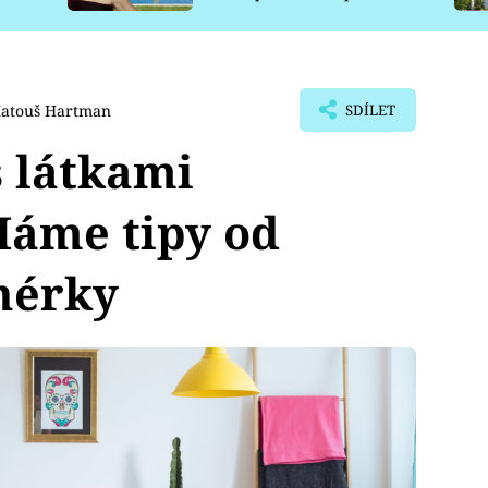
pro psy
atouš Hartman
SDÍLET
s látkami
Máme tipy od
gnérky