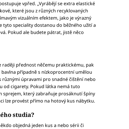
 postupuje vpřed. „Vyrábějí se extra elastické
akové, které jsou z různých recyklovaných
ajímavým vizuálním efektem, jako je výrazný
e tyto speciality dostanou do běžného užití a
á. Pokud ale budete pátrat, jistě něco
 raději přednost něčemu praktickému, pak
 bavlna případně s nízkoprocentní umělou
y s různými úpravami pro snadné čištění nebo
u od cigarety. Pokud látka nemá tuto
m sprejem, který zabraňuje prosáknutí špíny
ci lze provést přímo na hotový kus nábytku.
ého studia?
někdo objedná jeden kus a nebo sérii či