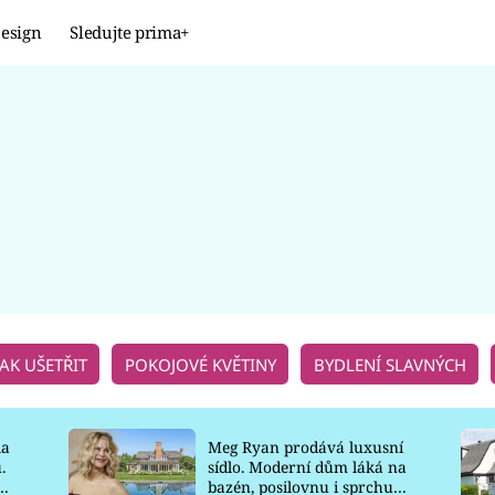
esign
Sledujte prima+
Design
TRENDY
JAK NA TO
PROMĚNY
NAŠE TIPY
JAK UŠETŘIT
POKOJOVÉ KVĚTINY
BYDLENÍ SLAVNÝCH
la
Meg Ryan prodává luxusní
.
sídlo. Moderní dům láká na
o
bazén, posilovnu i sprchu