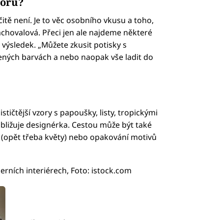
zorů?
tě není. Je to věc osobního vkusu a toho,
Zachovalová. Přeci jen ale najdeme některé
výsledek. „Můžete zkusit potisky s
ných barvách a nebo naopak vše ladit do
tičtější vzory s papoušky, listy, tropickými
bližuje designérka. Cestou může být také
ů (opět třeba květy) nebo opakování motivů
erních interiérech, Foto: istock.com