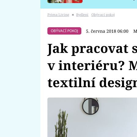
požáru
Prima Living
■
Bydlení
Obývací pokoj
5. června 2018 06:00
M
OBÝVACÍ POKOJ
Jak pracovat 
v interiéru? 
textilní desi