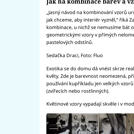
Jak na kombinace barev a v
„Jasný návod na kombinování vzorů urči
jak chceme, aby interiér vyzněl,“ říká 
kombinace, u nichž se nemusíme bát o 
geometrickými vzory v přímých nelome
pastelových odstínů.
Sedačka Draci, Foto: Fluo
Exotika se do domu dá vnést skrze realis
květy. Zde je barevnost neomezená, při
používání kupříkladu jen velkých vzor
(zvířecích nebo rostlinných).
Květinové vzory vypadají skvěle i v mod