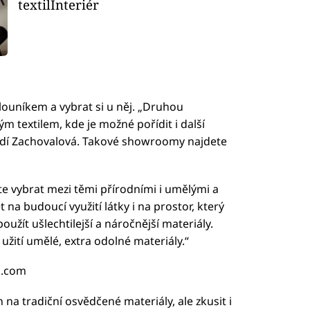
textilInteriér
alouníkem a vybrat si u něj. „Druhou
 textilem, kde je možné pořídit i další
 radí Zachovalová. Takové showroomy najdete
te vybrat mezi těmi přírodními i umělými a
na budoucí využití látky i na prostor, který
užít ušlechtilejší a náročnější materiály.
žití umělé, extra odolné materiály.“
ck.com
na tradiční osvědčené materiály, ale zkusit i