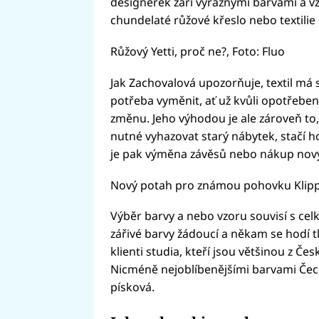
designérek září výraznými barvami a vz
chundelaté růžové křeslo nebo textilie
Růžový Yetti, proč ne?, Foto: Fluo
Jak Zachovalová upozorňuje, textil má
potřeba vyměnit, ať už kvůli opotřeben
změnu. Jeho výhodou je ale zároveň to
nutné vyhazovat starý nábytek, stačí 
je pak výměna závěsů nebo nákup nový
Nový potah pro známou pohovku Klippa
Výběr barvy a nebo vzoru souvisí s cel
zářivé barvy žádoucí a někam se hodí tl
klienti studia, kteří jsou většinou z Če
Nicméně nejoblíbenějšími barvami Čech
písková.