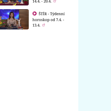
14.4. - 20.4.
ŠTÍR - Týdenní
horoskop od 7.4. -
13.4.