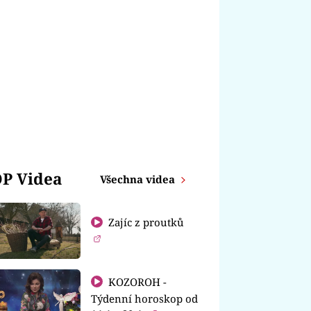
P Videa
Všechna videa
Zajíc z proutků
KOZOROH -
Týdenní horoskop od