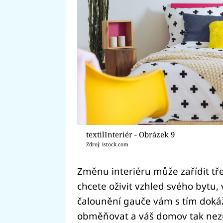
textilInteriér - Obrázek 9
Zdroj: istock.com
Změnu interiéru může zařídit tř
chcete oživit vzhled svého bytu
čalounění gauče vám s tím dokáž
obměňovat a váš domov tak nezůs