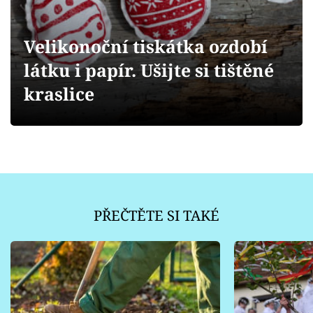
Sledujte prima+
Velikonoční tiskátka ozdobí
Přihlášení
látku i papír. Ušijte si tištěné
kraslice
Sledujte nás
PŘEČTĚTE SI TAKÉ