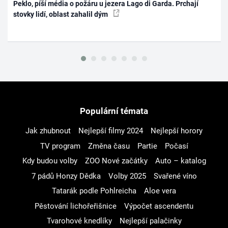
Peklo, píší média o požáru u jezera Lago di Garda. Prchají
stovky lidí, oblast zahalil dým
Populární témata
Jak zhubnout
Nejlepší filmy 2024
Nejlepší horory
TV program
Změna času
Partie
Počasí
Kdy budou volby
ZOO Nové začátky
Auto – katalog
7 pádů Honzy Dědka
Volby 2025
Svařené víno
Tatarák podle Pohlreicha
Aloe vera
Pěstování lichořeřišnice
Výpočet ascendentu
Tvarohové knedlíky
Nejlepší palačinky