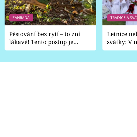
ZAHRADA
TRADICE A SVÁ
Pěstování bez rytí – to zní
Letnice ne
lákavě! Tento postup je
svátky: V n
vhodný jen pro některé
pondělí z
zahrady