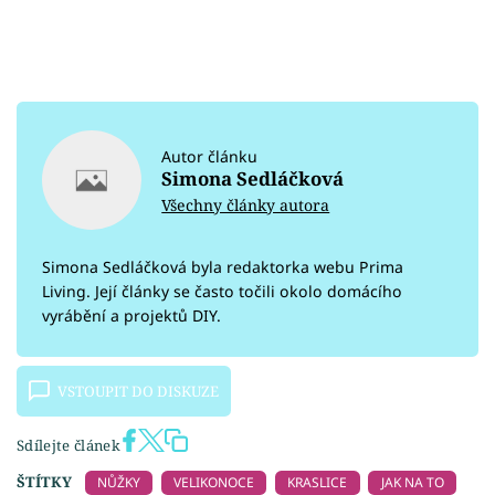
Autor článku
Simona Sedláčková
Všechny články autora
Simona Sedláčková byla redaktorka webu Prima
Living. Její články se často točili okolo domácího
vyrábění a projektů DIY.
VSTOUPIT DO DISKUZE
Sdílejte článek
ŠTÍTKY
NŮŽKY
VELIKONOCE
KRASLICE
JAK NA TO