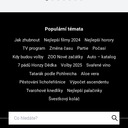
Populární témata
Jak zhubnout
Nejlepší filmy 2024
Nejlepší horory
TV program
Změna času
Partie
Počasí
Kdy budou volby
ZOO Nové začátky
Auto – katalog
7 pádů Honzy Dědka
Volby 2025
Svařené víno
Tatarák podle Pohlreicha
Aloe vera
Pěstování lichořeřišnice
Výpočet ascendentu
Tvarohové knedlíky
Nejlepší palačinky
Švestkový koláč