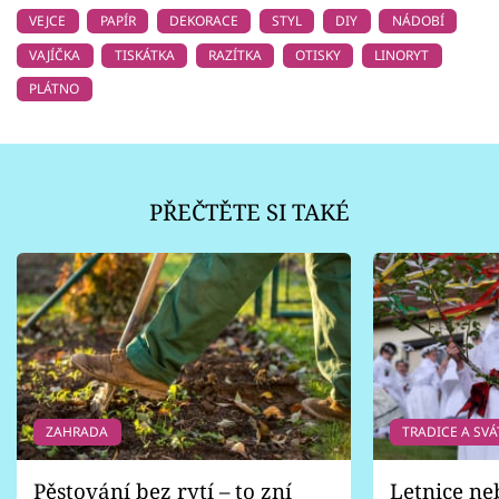
VEJCE
PAPÍR
DEKORACE
STYL
DIY
NÁDOBÍ
VAJÍČKA
TISKÁTKA
RAZÍTKA
OTISKY
LINORYT
PLÁTNO
PŘEČTĚTE SI TAKÉ
ZAHRADA
TRADICE A SVÁ
Pěstování bez rytí – to zní
Letnice ne