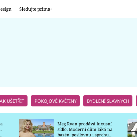
esign
Sledujte prima+
Design
TRENDY
JAK NA TO
PROMĚNY
NAŠE TIPY
JAK UŠETŘIT
POKOJOVÉ KVĚTINY
BYDLENÍ SLAVNÝCH
la
Meg Ryan prodává luxusní
.
sídlo. Moderní dům láká na
o
bazén, posilovnu i sprchu