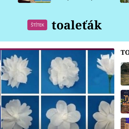
pro psy
toaleťák
ŠTÍTEK
TO