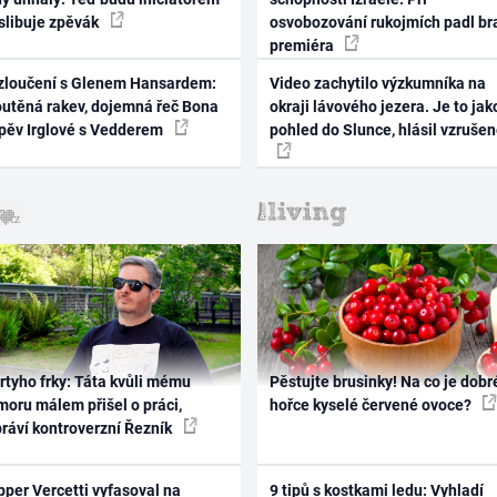
 slibuje zpěvák
osvobozování rukojmích padl br
premiéra
zloučení s Glenem Hansardem:
Video zachytilo výzkumníka na
outěná rakev, dojemná řeč Bona
okraji lávového jezera. Je to jak
zpěv Irglové s Vedderem
pohled do Slunce, hlásil vzruše
rtyho frky: Táta kvůli mému
Pěstujte brusinky! Na co je dobr
oru málem přišel o práci,
hořce kyselé červené ovoce?
práví kontroverzní Řezník
per Vercetti vyfasoval na
9 tipů s kostkami ledu: Vyhladí