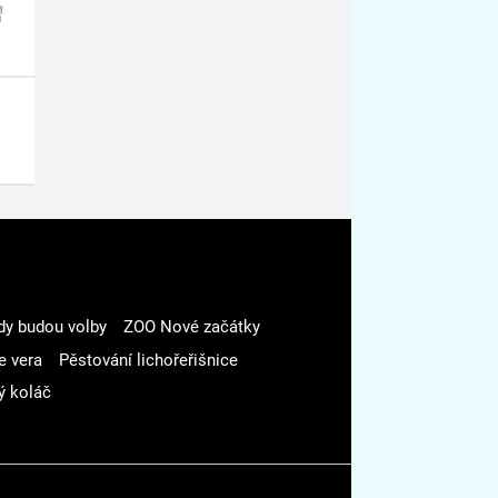
dy budou volby
ZOO Nové začátky
e vera
Pěstování lichořeřišnice
ý koláč