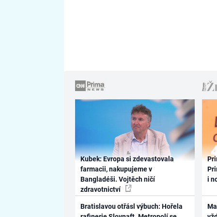
Kubek: Evropa si zdevastovala
Pri
farmacii, nakupujeme v
Pri
Bangladéši. Vojtěch ničí
i n
zdravotnictví
Bratislavou otřásl výbuch: Hořela
Ma
rafinerie Slovnaft. Metropolí se
vž