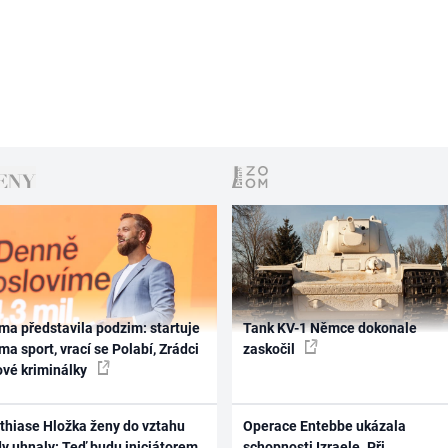
ma představila podzim: startuje
Tank KV-1 Němce dokonale
ma sport, vrací se Polabí, Zrádci
zaskočil
ové kriminálky
thiase Hložka ženy do vztahu
Operace Entebbe ukázala
dy uhnaly: Teď budu iniciátorem
schopnosti Izraele. Při