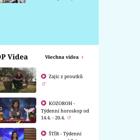
chátrá
P Videa
Všechna videa
Zajíc z proutků
KOZOROH -
Týdenní horoskop od
14.4. - 20.4.
ŠTÍR - Týdenní