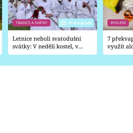
TRADICE A SVÁTKY
BYDLENÍ
10 fotografií
Letnice neboli svatodušní
7 překva
svátky: V neděli kostel, v
využít al
pondělí zábava
Nabrousí
nádobí