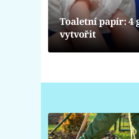
Toaletní papír: 4 
vytvořit