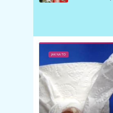
požáru
JAK NA TO