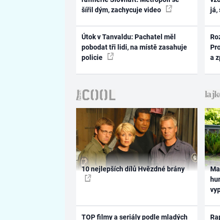
šířil dým, zachycuje video
já,
Útok v Tanvaldu: Pachatel měl
Ro
pobodat tři lidi, na místě zasahuje
Pr
policie
a 
10 nejlepších dílů Hvězdné brány
Ma
hum
vy
TOP filmy a seriály podle mladých
Rap