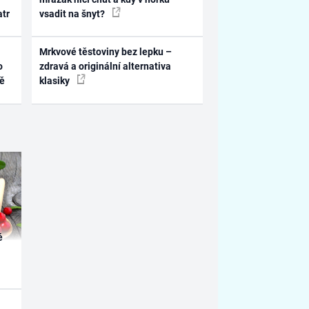
atr
vsadit na šnyt?
Mrkvové těstoviny bez lepku –
o
zdravá a originální alternativa
ně
klasiky
é