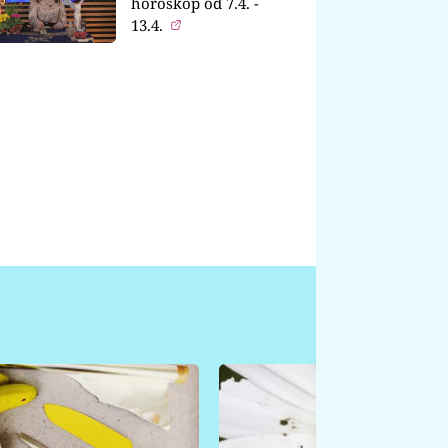
horoskop od 7.4. -
13.4.