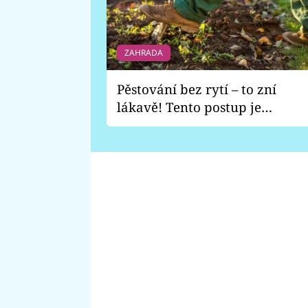
ZAHRADA
Pěstování bez rytí – to zní
lákavě! Tento postup je
vhodný jen pro některé
zahrady