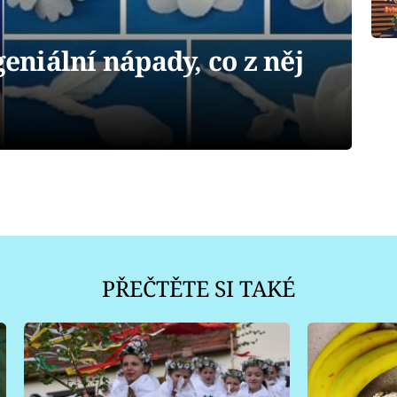
geniální nápady, co z něj
PŘEČTĚTE SI TAKÉ