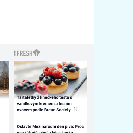
Tartaletky z lineckého těsta s
vanilkovým krémem a lesním
ovocem podle Bread Society
Oslavte Mezinárodní den piva: Proč
mrazák ničí chuť a kdy v horku