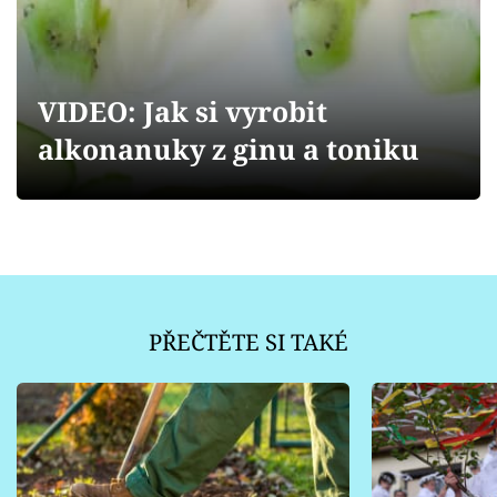
Sledujte prima+
Přihlášení
VIDEO: Jak si vyrobit
alkonanuky z ginu a toniku
Sledujte nás
PŘEČTĚTE SI TAKÉ