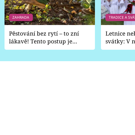
ZAHRADA
TRADICE A SVÁ
Pěstování bez rytí – to zní
Letnice ne
lákavě! Tento postup je
svátky: V n
vhodný jen pro některé
pondělí z
zahrady