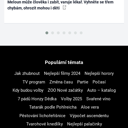
Meloun může člověka i zabít, varuje lékař. Vyhněte se třem
chybám, ohrozit mohou i děti
Populární témata
Jak zhubnout
Nejlepší filmy 2024
Nejlepší horory
TV program
Změna času
Partie
Počasí
Kdy budou volby
ZOO Nové začátky
Auto – katalog
7 pádů Honzy Dědka
Volby 2025
Svařené víno
Tatarák podle Pohlreicha
Aloe vera
Pěstování lichořeřišnice
Výpočet ascendentu
Tvarohové knedlíky
Nejlepší palačinky