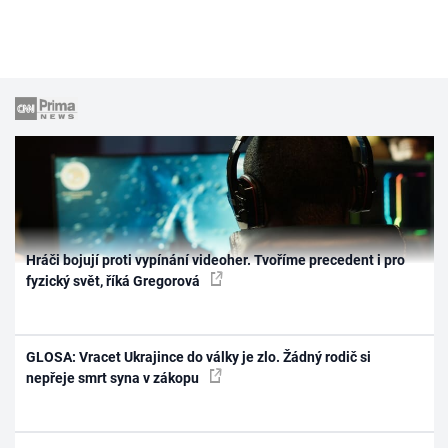
Hráči bojují proti vypínání videoher. Tvoříme precedent i pro
fyzický svět, říká Gregorová
GLOSA: Vracet Ukrajince do války je zlo. Žádný rodič si
nepřeje smrt syna v zákopu