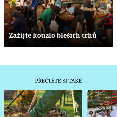
Sledujte prima+
Přihlášení
Zažijte kouzlo bleších trhů
Sledujte nás
PŘEČTĚTE SI TAKÉ