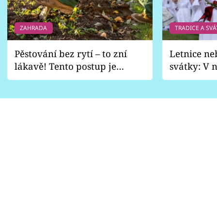
ZAHRADA
TRADICE A SVÁ
Pěstování bez rytí – to zní
Letnice ne
lákavě! Tento postup je
svátky: V n
vhodný jen pro některé
pondělí z
zahrady