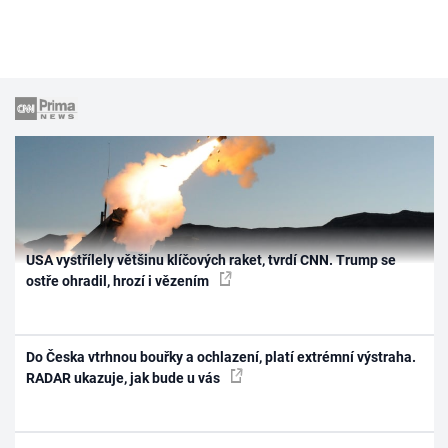
USA vystřílely většinu klíčových raket, tvrdí CNN. Trump se
ostře ohradil, hrozí i vězením
Do Česka vtrhnou bouřky a ochlazení, platí extrémní výstraha.
RADAR ukazuje, jak bude u vás