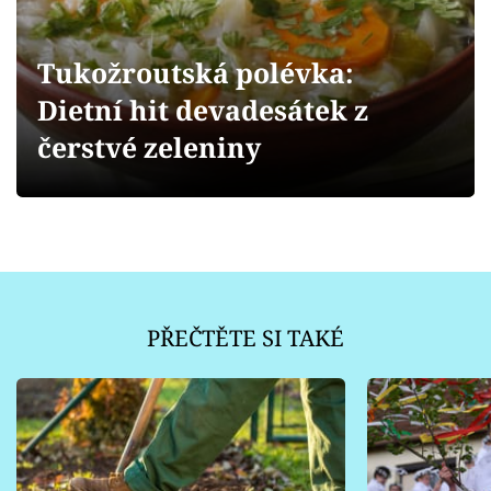
Sledujte prima+
Tukožroutská polévka:
Přihlášení
Dietní hit devadesátek z
čerstvé zeleniny
Sledujte nás
PŘEČTĚTE SI TAKÉ