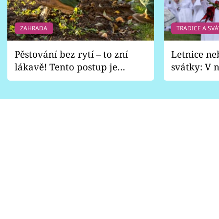
ZAHRADA
TRADICE A SVÁ
Pěstování bez rytí – to zní
Letnice ne
lákavě! Tento postup je
svátky: V n
vhodný jen pro některé
pondělí z
zahrady