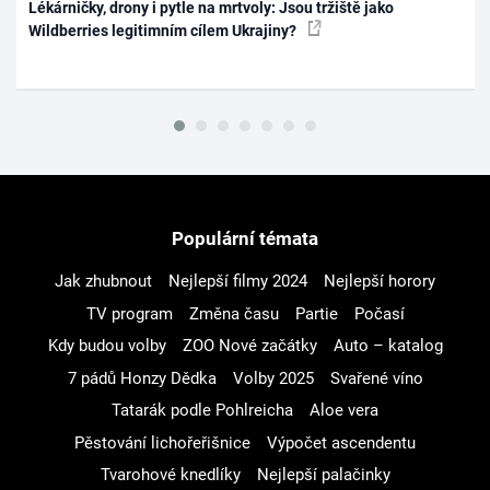
Lékárničky, drony i pytle na mrtvoly: Jsou tržiště jako
Wildberries legitimním cílem Ukrajiny?
Populární témata
Jak zhubnout
Nejlepší filmy 2024
Nejlepší horory
TV program
Změna času
Partie
Počasí
Kdy budou volby
ZOO Nové začátky
Auto – katalog
7 pádů Honzy Dědka
Volby 2025
Svařené víno
Tatarák podle Pohlreicha
Aloe vera
Pěstování lichořeřišnice
Výpočet ascendentu
Tvarohové knedlíky
Nejlepší palačinky