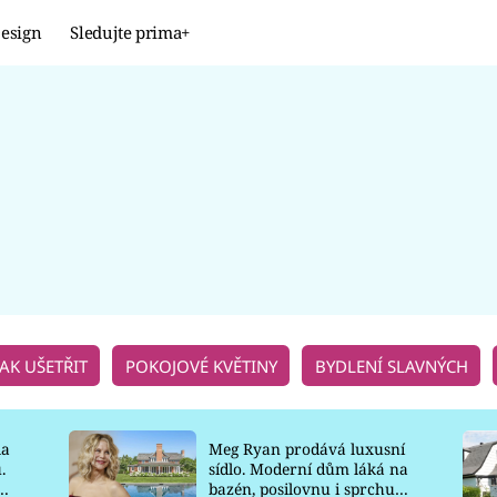
esign
Sledujte prima+
Design
TRENDY
JAK NA TO
PROMĚNY
NAŠE TIPY
JAK UŠETŘIT
POKOJOVÉ KVĚTINY
BYDLENÍ SLAVNÝCH
la
Meg Ryan prodává luxusní
.
sídlo. Moderní dům láká na
o
bazén, posilovnu i sprchu