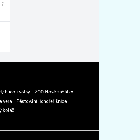
dy budou volby
ZOO Nové začátky
e vera
Pěstování lichořeřišnice
ý koláč