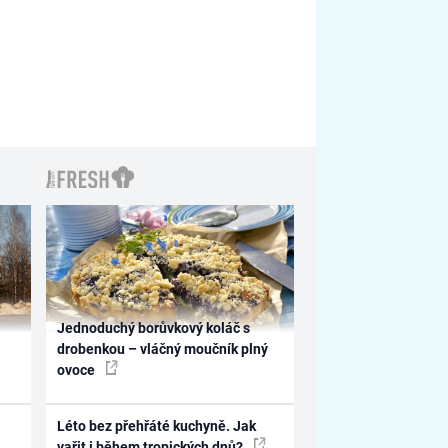
Jednoduchý borůvkový koláč s
drobenkou – vláčný moučník plný
ovoce
Léto bez přehřáté kuchyně. Jak
vařit i během tropických dnů?