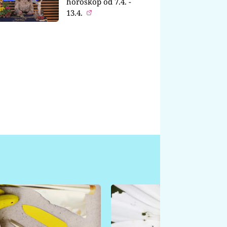
horoskop od 7.4. -
13.4.