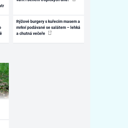
atr
Rýžové burgery s kuřecím masem a
o
mrkví podávané se salátem – lehká
ně
a chutná večeře