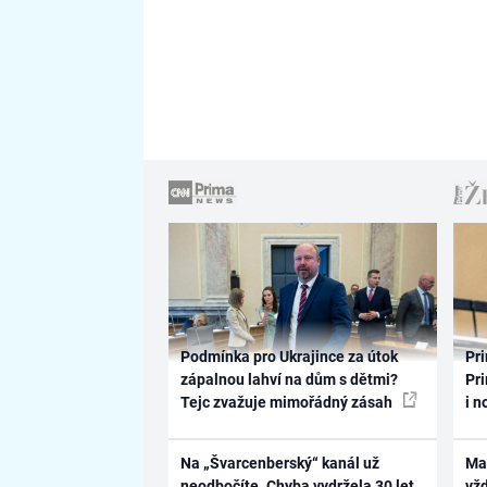
Podmínka pro Ukrajince za útok
Pri
zápalnou lahví na dům s dětmi?
Pri
Tejc zvažuje mimořádný zásah
i n
Na „Švarcenberský“ kanál už
Ma
neodbočíte. Chyba vydržela 30 let,
vž