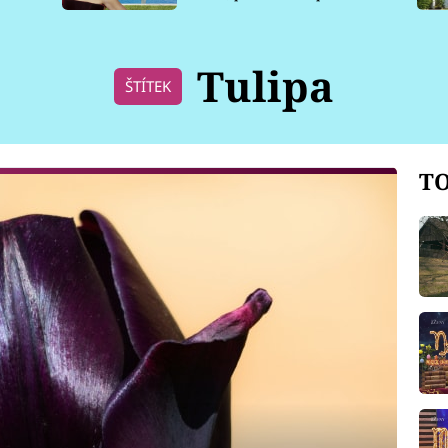
pro psy
Tulipa
ŠTÍTEK
TO