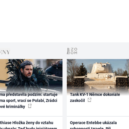
ma představila podzim: startuje
Tank KV-1 Němce dokonale
ma sport, vrací se Polabí, Zrádci
zaskočil
ové kriminálky
thiase Hložka ženy do vztahu
Operace Entebbe ukázala
dy uhnaly: Teď budu iniciátorem
schopnosti Izraele. Při