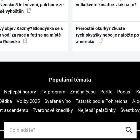
vensku 5 let vězení, pak bude ze
velkokvěté kosatce. Jak na to?
mě vyhoštěn
vý objev Kazmy? Blondýnka se s
Přerostlé okurky? Zkuste
 vodí za ruce a fotí se na místě
rychlokvašky nebo je naložte po
ko Rosecká
americku!
Populární témata
Nejlepší horory
TV program
Změna času
Partie
Počasí
K
Dědka
Volby 2025
Svařené víno
Tatarák podle Pohlreicha
Alo
t ascendentu
Tvarohové knedlíky
Nejlepší palačinky
Švestkov