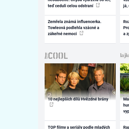
teď ceduli celou odstraní
já,
Zemřela známá influencerka.
Ro
Towleová podlehla vzácné a
Pr
zákeřné nemoci
a 
10 nejlepších dílů Hvězdné brány
Ma
hum
vy
TOP filmy a seriály podle mladých
Rap