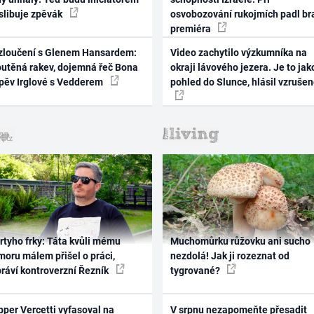
 slibuje zpěvák
osvobozování rukojmích padl br
premiéra
zloučení s Glenem Hansardem:
Video zachytilo výzkumníka na
outěná rakev, dojemná řeč Bona
okraji lávového jezera. Je to jak
zpěv Irglové s Vedderem
pohled do Slunce, hlásil vzruše
rtyho frky: Táta kvůli mému
Muchomůrku růžovku ani sucho
oru málem přišel o práci,
nezdolá! Jak ji rozeznat od
práví kontroverzní Řezník
tygrované?
per Vercetti vyfasoval na
V srpnu nezapomeňte přesadit