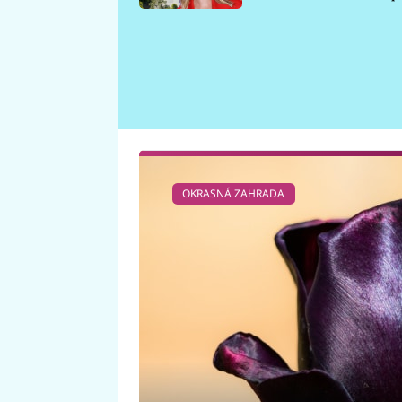
požáru
OKRASNÁ ZAHRADA