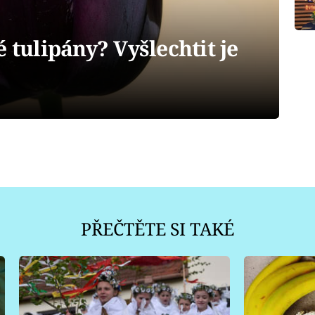
 tulipány? Vyšlechtit je
PŘEČTĚTE SI TAKÉ