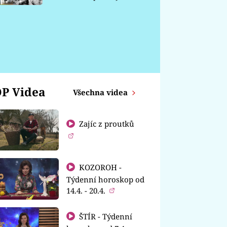
chátrá
P Videa
Všechna videa
Zajíc z proutků
KOZOROH -
Týdenní horoskop od
14.4. - 20.4.
ŠTÍR - Týdenní