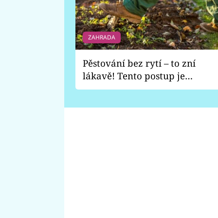
ZAHRADA
Pěstování bez rytí – to zní
lákavě! Tento postup je
vhodný jen pro některé
zahrady