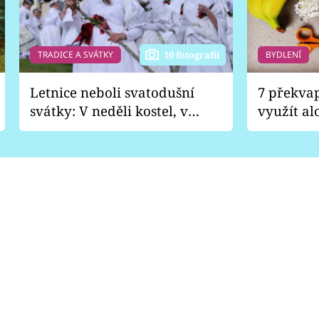
TRADICE A SVÁTKY
BYDLENÍ
10 fotografií
Letnice neboli svatodušní
7 překva
svátky: V neděli kostel, v
využít al
pondělí zábava
Nabrousí
nádobí