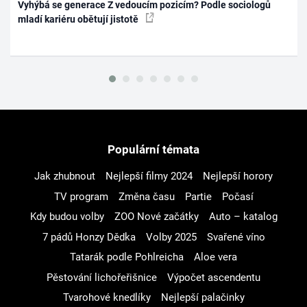
Vyhýbá se generace Z vedoucím pozicím? Podle sociologů
mladí kariéru obětují jistotě
Populární témata
Jak zhubnout
Nejlepší filmy 2024
Nejlepší horory
TV program
Změna času
Partie
Počasí
Kdy budou volby
ZOO Nové začátky
Auto – katalog
7 pádů Honzy Dědka
Volby 2025
Svařené víno
Tatarák podle Pohlreicha
Aloe vera
Pěstování lichořeřišnice
Výpočet ascendentu
Tvarohové knedlíky
Nejlepší palačinky