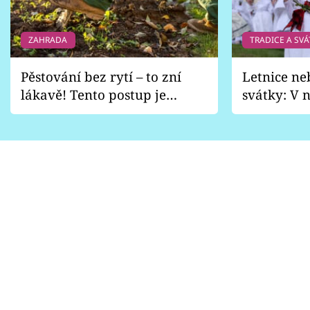
ZAHRADA
TRADICE A SVÁ
Pěstování bez rytí – to zní
Letnice ne
lákavě! Tento postup je
svátky: V n
vhodný jen pro některé
pondělí z
zahrady