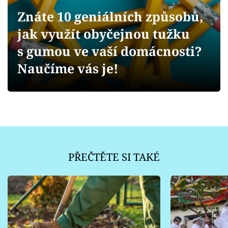
Sledujte prima+
Znáte 10 geniálních způsobů,
jak využít obyčejnou tužku
Přihlášení
s gumou ve vaší domácnosti?
Naučíme vás je!
Sledujte nás
PŘEČTĚTE SI TAKÉ