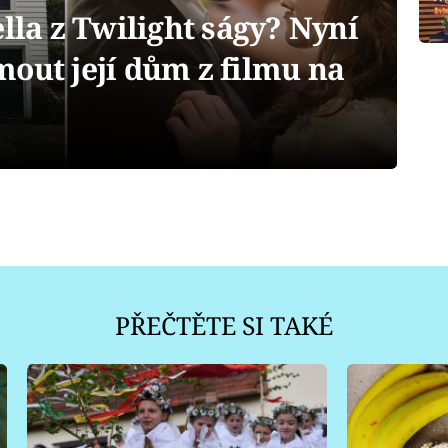
ella z Twilight ságy? Nyní
out její dům z filmu na
PŘEČTĚTE SI TAKÉ