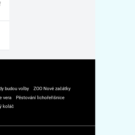
dy budou volby
ZOO Nové začátky
e vera
Pěstování lichořeřišnice
ý koláč