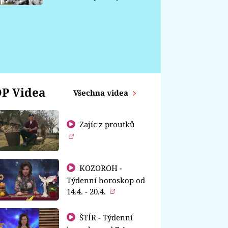
chátrá
P Videa
Všechna videa
Zajíc z proutků
KOZOROH -
Týdenní horoskop od
14.4. - 20.4.
ŠTÍR - Týdenní