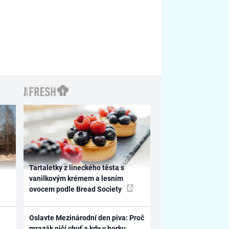
Tartaletky z lineckého těsta s
vanilkovým krémem a lesním
ovocem podle Bread Society
Oslavte Mezinárodní den piva: Proč
mrazák ničí chuť a kdy v horku