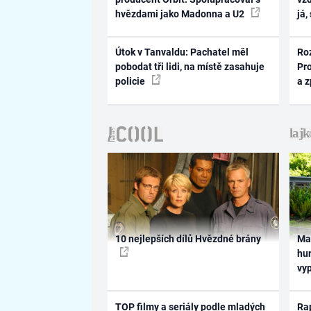
hvězdami jako Madonna a U2
já,
Útok v Tanvaldu: Pachatel měl
Ro
pobodat tři lidi, na místě zasahuje
Pr
policie
a 
10 nejlepších dílů Hvězdné brány
Ma
hum
vy
TOP filmy a seriály podle mladých
Rap