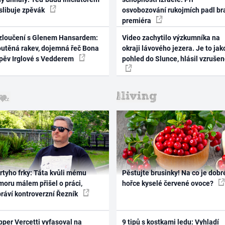
 slibuje zpěvák
osvobozování rukojmích padl br
premiéra
zloučení s Glenem Hansardem:
Video zachytilo výzkumníka na
outěná rakev, dojemná řeč Bona
okraji lávového jezera. Je to jak
zpěv Irglové s Vedderem
pohled do Slunce, hlásil vzruše
rtyho frky: Táta kvůli mému
Pěstujte brusinky! Na co je dobr
oru málem přišel o práci,
hořce kyselé červené ovoce?
práví kontroverzní Řezník
per Vercetti vyfasoval na
9 tipů s kostkami ledu: Vyhladí