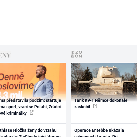
ma představila podzim: startuje
Tank KV-1 Němce dokonale
ma sport, vrací se Polabí, Zrádci
zaskočil
ové kriminálky
thiase Hložka ženy do vztahu
Operace Entebbe ukázala
dy uhnaly: Teď budu iniciátorem
schopnosti Izraele. Při