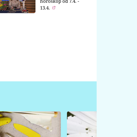
horoskop od 7.4. -
13.4.