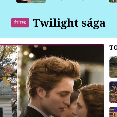
pro psy
Twilight sága
ŠTÍTEK
TO