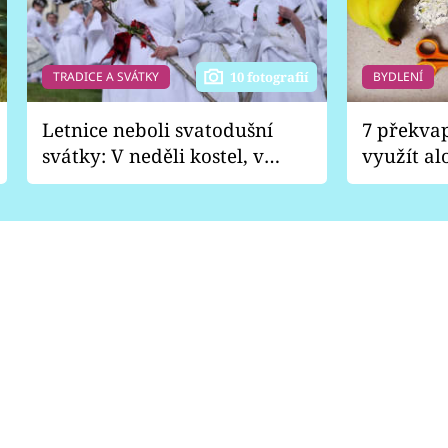
TRADICE A SVÁTKY
BYDLENÍ
10 fotografií
Letnice neboli svatodušní
7 překva
svátky: V neděli kostel, v
využít al
pondělí zábava
Nabrousí
nádobí