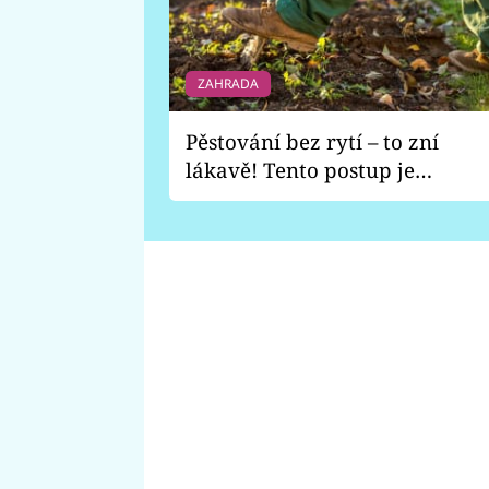
ZAHRADA
Pěstování bez rytí – to zní
lákavě! Tento postup je
vhodný jen pro některé
zahrady