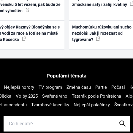
vensku 5 let vězení, pak bude ze
zmačkané šaty i zalijí květiny
mě vyhoštěn
vý objev Kazmy? Blondýnka se s
Muchomůrku růžovku ani sucho
 vodí za ruce a fotí se na místě
nezdolá! Jak ji rozeznat od
ko Rosecká
tygrované?
Populární témata
Nejlepší horory
TV program
Změna času
Partie
Počasí
K
Dědka
Volby 2025
Svařené víno
Tatarák podle Pohlreicha
Alo
t ascendentu
Tvarohové knedlíky
Nejlepší palačinky
Švestkov