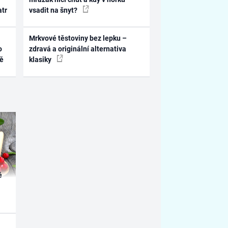
atr
vsadit na šnyt?
Mrkvové těstoviny bez lepku –
o
zdravá a originální alternativa
ně
klasiky
é