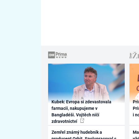
Kubek: Evropa si zdevastovala
Pri
farmacii, nakupujeme v
Pri
Bangladéši. Vojtěch ničí
i n
zdravotnictví
Zemřel známý hudebník a
Ma
producent Orbit. Spolupracoval s
vž