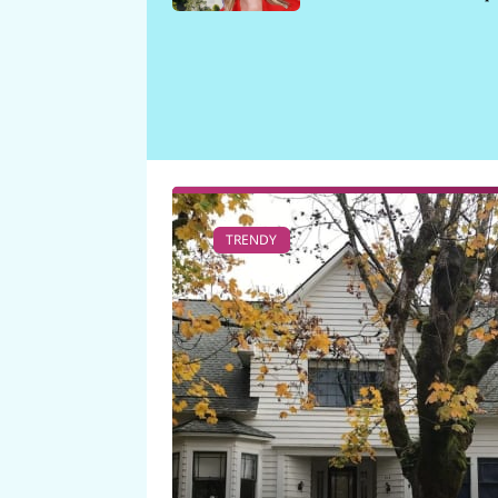
požáru
TRENDY