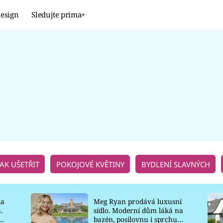
esign
Sledujte prima+
Design
TRENDY
JAK NA TO
PROMĚNY
NAŠE TIPY
JAK UŠETŘIT
POKOJOVÉ KVĚTINY
BYDLENÍ SLAVNÝCH
la
Meg Ryan prodává luxusní
.
sídlo. Moderní dům láká na
o
bazén, posilovnu i sprchu