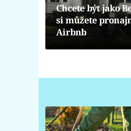
Chcete být jako B
si můžete pronajm
Airbnb