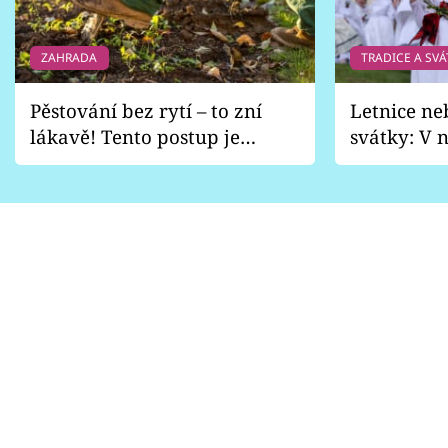
ZAHRADA
TRADICE A SVÁ
Pěstování bez rytí – to zní
Letnice ne
lákavě! Tento postup je
svátky: V n
vhodný jen pro některé
pondělí z
zahrady