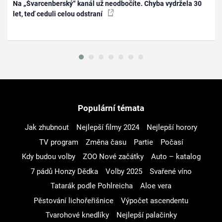
Na „Švarcenberský“ kanál už neodbočíte. Chyba vydržela 30
let, teď ceduli celou odstraní
Populární témata
Jak zhubnout
Nejlepší filmy 2024
Nejlepší horory
TV program
Změna času
Partie
Počasí
Kdy budou volby
ZOO Nové začátky
Auto – katalog
7 pádů Honzy Dědka
Volby 2025
Svařené víno
Tatarák podle Pohlreicha
Aloe vera
Pěstování lichořeřišnice
Výpočet ascendentu
Tvarohové knedlíky
Nejlepší palačinky