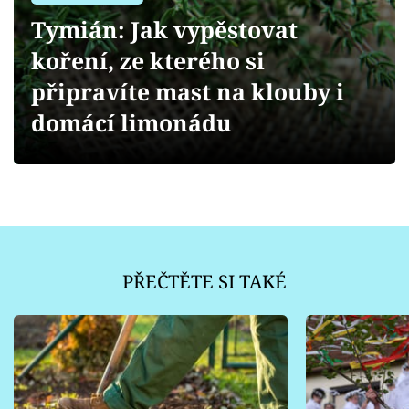
Sledujte prima+
Tymián: Jak vypěstovat
koření, ze kterého si
Přihlášení
připravíte mast na klouby i
domácí limonádu
Sledujte nás
PŘEČTĚTE SI TAKÉ