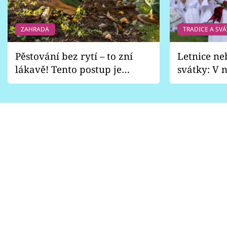
ZAHRADA
TRADICE A SVÁ
Pěstování bez rytí – to zní
Letnice ne
lákavě! Tento postup je
svátky: V n
vhodný jen pro některé
pondělí z
zahrady