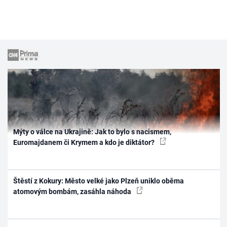
Mýty o válce na Ukrajině: Jak to bylo s nacismem,
Euromajdanem či Krymem a kdo je diktátor?
Štěstí z Kokury: Město velké jako Plzeň uniklo oběma
atomovým bombám, zasáhla náhoda