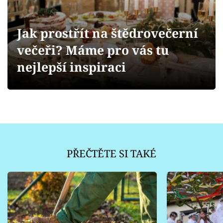
Sledujte prima+
Jak prostřít na štědrovečerní
Přihlášení
večeři? Máme pro vás tu
nejlepší inspiraci
Sledujte nás
PŘEČTĚTE SI TAKÉ