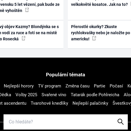
vensku 5 let vězení, pak bude ze
velkokvěté kosatce. Jak na to?
mě vyhoštěn
vý objev Kazmy? Blondýnka se s
Přerostlé okurky? Zkuste
 vodí za ruce a fotí se na místě
rychlokvašky nebo je naložte po
ko Rosecká
americku!
Populární témata
Nejlepší horory
TV program
Změna času
Partie
Počasí
K
Dědka
Volby 2025
Svařené víno
Tatarák podle Pohlreicha
Alo
t ascendentu
Tvarohové knedlíky
Nejlepší palačinky
Švestkov