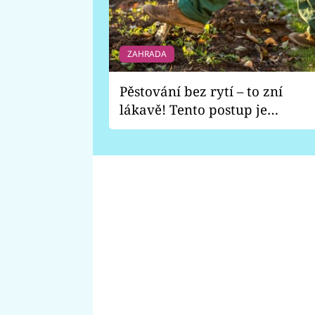
ZAHRADA
Pěstování bez rytí – to zní
lákavě! Tento postup je
vhodný jen pro některé
zahrady