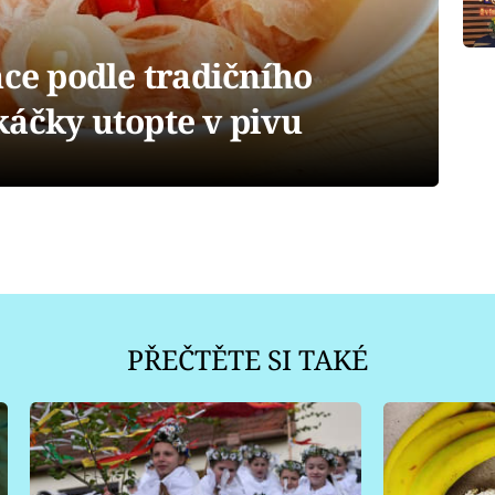
nce podle tradičního
káčky utopte v pivu
PŘEČTĚTE SI TAKÉ