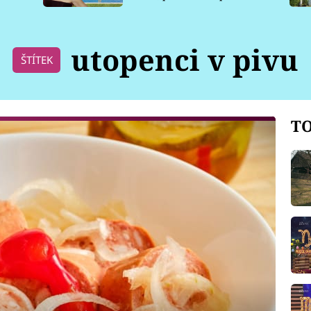
pro psy
utopenci v pivu
ŠTÍTEK
TO