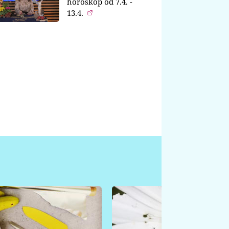
horoskop od 7.4. -
13.4.