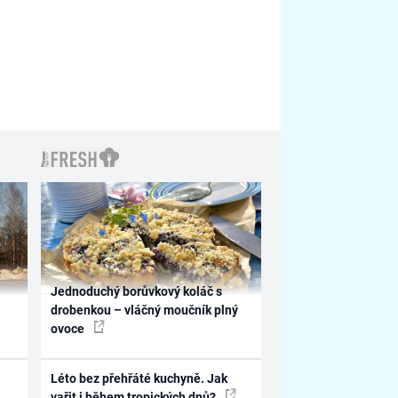
Jednoduchý borůvkový koláč s
drobenkou – vláčný moučník plný
ovoce
Léto bez přehřáté kuchyně. Jak
vařit i během tropických dnů?