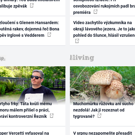
 slibuje zpěvák
osvobozování rukojmích padl br
premiéra
zloučení s Glenem Hansardem:
Video zachytilo výzkumníka na
outěná rakev, dojemná řeč Bona
okraji lávového jezera. Je to jak
zpěv Irglové s Vedderem
pohled do Slunce, hlásil vzruše
rtyho frky: Táta kvůli mému
Muchomůrku růžovku ani sucho
oru málem přišel o práci,
nezdolá! Jak ji rozeznat od
práví kontroverzní Řezník
tygrované?
per Vercetti vyfasoval na
V srpnu nezapomeňte přesadit