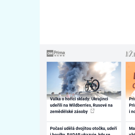
Válka o hořící sklady: Ukrajinci
Pri
udeřili na Wildberries, Rusové na
Pri
zemědělské zásoby
i n
Počasí udělá dvojitou otočku, udeří
Ma
i bouřky. RADAR ukazuje, kdy se
vž