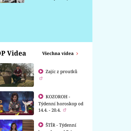
chátrá
P Videa
Všechna videa
Zajíc z proutků
KOZOROH -
Týdenní horoskop od
14.4. - 20.4.
ŠTÍR - Týdenní