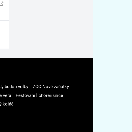
dy budou volby
ZOO Nové začátky
e vera
Pěstování lichořeřišnice
ý koláč