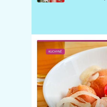
požáru
KUCHYNĚ