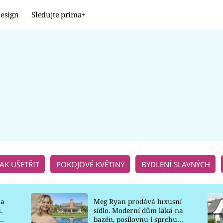
esign
Sledujte prima+
Design
TRENDY
JAK NA TO
PROMĚNY
NAŠE TIPY
JAK UŠETŘIT
POKOJOVÉ KVĚTINY
BYDLENÍ SLAVNÝCH
la
Meg Ryan prodává luxusní
.
sídlo. Moderní dům láká na
o
bazén, posilovnu i sprchu