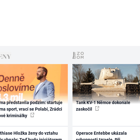
ma představila podzim: startuje
Tank KV-1 Němce dokonale
ma sport, vrací se Polabí, Zrádci
zaskočil
ové kriminálky
thiase Hložka ženy do vztahu
Operace Entebbe ukázala
dy uhnaly: Teď budu iniciátorem
schopnosti Izraele. Při