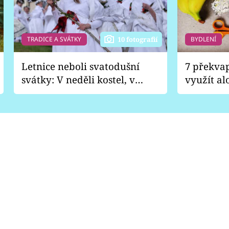
TRADICE A SVÁTKY
BYDLENÍ
10 fotografií
Letnice neboli svatodušní
7 překva
svátky: V neděli kostel, v
využít al
pondělí zábava
Nabrousí
nádobí