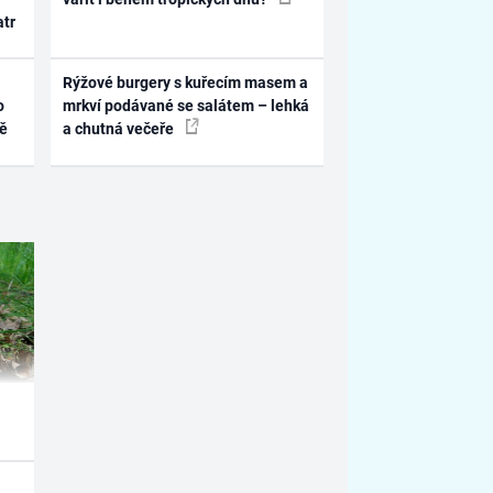
atr
Rýžové burgery s kuřecím masem a
o
mrkví podávané se salátem – lehká
ně
a chutná večeře