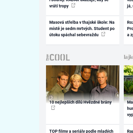
vrátí tropy
já,
Masová střelba v thajské škole: Na
Ro
místě je sedm mrtvých. Student po
Pr
útoku spáchal sebevraždu
a 
10 nejlepších dílů Hvězdné brány
Ma
hum
vy
TOP filmy a seriály podle mladých
Rap