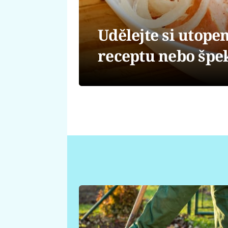
Udělejte si utope
receptu nebo špe