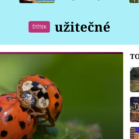
pro psy
užitečné
ŠTÍTEK
TO