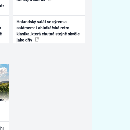
atr
Holandský salát se sýrem a
o
salámem: Lahůdkářská retro
ně
klasika, která chutná stejně skvěle
jako dřív
ína,
h!