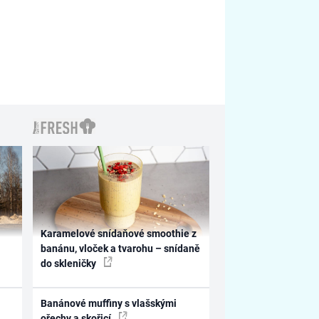
Karamelové snídaňové smoothie z
banánu, vloček a tvarohu – snídaně
do skleničky
Banánové muffiny s vlašskými
ořechy a skořicí