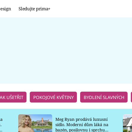
esign
Sledujte prima+
Design
TRENDY
JAK NA TO
PROMĚNY
NAŠE TIPY
JAK UŠETŘIT
POKOJOVÉ KVĚTINY
BYDLENÍ SLAVNÝCH
la
Meg Ryan prodává luxusní
.
sídlo. Moderní dům láká na
o
bazén, posilovnu i sprchu