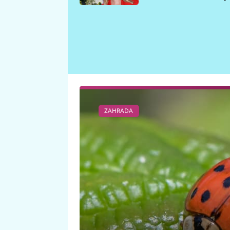
požáru
ZAHRADA