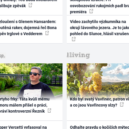
 slibuje zpěvák
osvobozování rukojmích padl br
premiéra
zloučení s Glenem Hansardem:
Video zachytilo výzkumníka na
outěná rakev, dojemná řeč Bona
okraji lávového jezera. Je to jak
zpěv Irglové s Vedderem
pohled do Slunce, hlásil vzruše
rtyho frky: Táta kvůli mému
Kdo byl svatý Vavřinec, patron v
oru málem přišel o práci,
a co jsou Vavřincovy slzy?
práví kontroverzní Řezník
per Vercetti vyfasoval na
Odhalte pravdu o kočičích mýtec