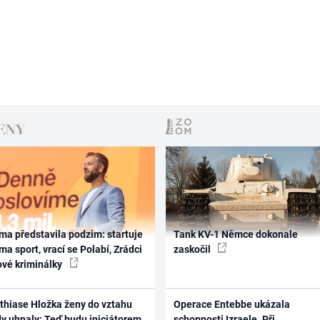
ma představila podzim: startuje
Tank KV-1 Němce dokonale
ma sport, vrací se Polabí, Zrádci
zaskočil
ové kriminálky
thiase Hložka ženy do vztahu
Operace Entebbe ukázala
dy uhnaly: Teď budu iniciátorem
schopnosti Izraele. Při