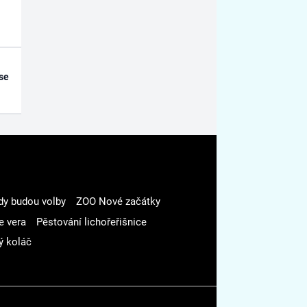
se
dy budou volby
ZOO Nové začátky
e vera
Pěstování lichořeřišnice
ý koláč