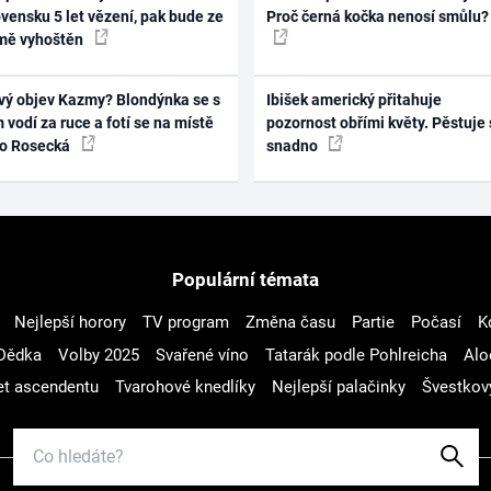
vensku 5 let vězení, pak bude ze
Proč černá kočka nenosí smůlu?
mě vyhoštěn
vý objev Kazmy? Blondýnka se s
Ibišek americký přitahuje
 vodí za ruce a fotí se na místě
pozornost obřími květy. Pěstuje 
ko Rosecká
snadno
Populární témata
Nejlepší horory
TV program
Změna času
Partie
Počasí
K
Dědka
Volby 2025
Svařené víno
Tatarák podle Pohlreicha
Alo
t ascendentu
Tvarohové knedlíky
Nejlepší palačinky
Švestkov