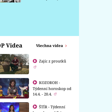
chátrá
P Videa
Všechna videa
Zajíc z proutků
KOZOROH -
Týdenní horoskop od
14.4. - 20.4.
ŠTÍR - Týdenní