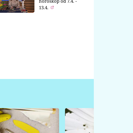
horoskop od 7.4. -
13.4.