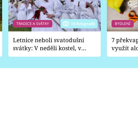
TRADICE A SVÁTKY
BYDLENÍ
10 fotografií
Letnice neboli svatodušní
7 překva
svátky: V neděli kostel, v
využít al
pondělí zábava
Nabrousí
nádobí