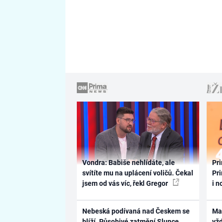
Vondra: Babiše nehlídáte, ale
Pri
svítíte mu na uplácení voličů. Čekal
Pri
jsem od vás víc, řekl Gregor
i n
Nebeská podívaná nad Českem se
Ma
blíží. Působivé zatmění Slunce
vž