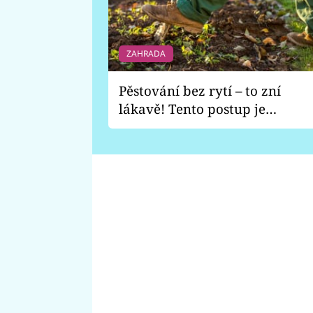
ZAHRADA
Pěstování bez rytí – to zní
lákavě! Tento postup je
vhodný jen pro některé
zahrady