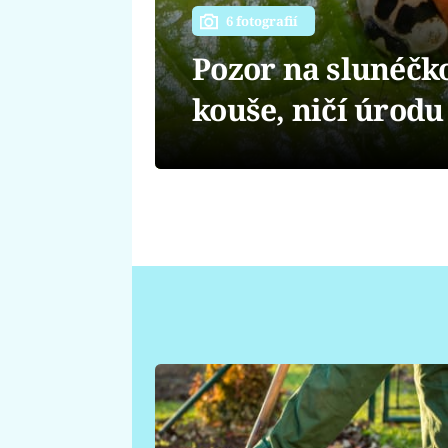
6 fotografií
Pozor na slunéčko
kouše, ničí úrodu 