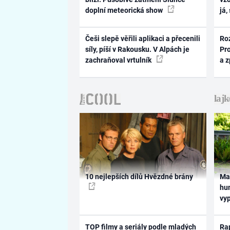
doplní meteorická show
já,
Češi slepě věřili aplikaci a přecenili
Ro
síly, píší v Rakousku. V Alpách je
Pr
zachraňoval vrtulník
a 
10 nejlepších dílů Hvězdné brány
Ma
hum
vy
TOP filmy a seriály podle mladých
Rap