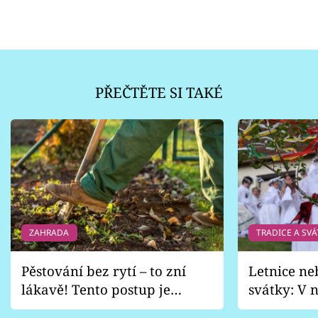
PŘEČTĚTE SI TAKÉ
ZAHRADA
TRADICE A SVÁ
Pěstování bez rytí – to zní
Letnice ne
lákavě! Tento postup je
svátky: V n
vhodný jen pro některé
pondělí z