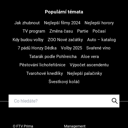
Populární témata
Jak zhubnout
Nejlepší filmy 2024
Nejlepší horory
TV program
Změna času
Partie
Počasí
Kdy budou volby
ZOO Nové začátky
Auto – katalog
7 pádů Honzy Dědka
Volby 2025
Svařené víno
Tatarák podle Pohlreicha
Aloe vera
Pěstování lichořeřišnice
Výpočet ascendentu
Tvarohové knedlíky
Nejlepší palačinky
Švestkový koláč
O FTV Prima
Management