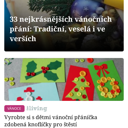
Sledujte prima+
33 nejkrásnějších vánočních
Přihlášení
přání: Tradiční, veselá i ve
verších
Sledujte nás
VÁNOCE
Vyrobte si s dětmi vánoční přáníčka
zdobená knoflíčky pro štěstí