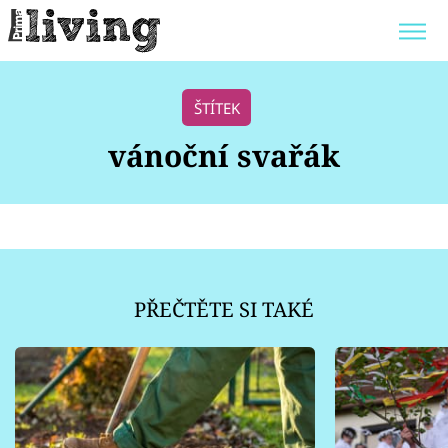
Trendy:
JAK UŠETŘIT
POKOJOVÉ KVĚTINY
ŠTÍTEK
BYDLENÍ SLAVNÝCH
ZAHRADA
vánoční svařák
Témata
Bydlení
PŘEČTĚTE SI TAKÉ
Zahrada
Design