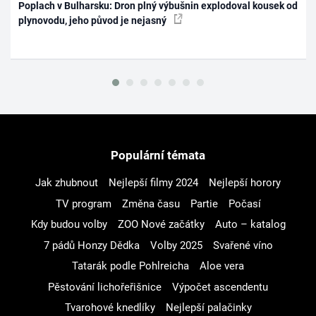
Poplach v Bulharsku: Dron plný výbušnin explodoval kousek od
plynovodu, jeho původ je nejasný
Populární témata
Jak zhubnout
Nejlepší filmy 2024
Nejlepší horory
TV program
Změna času
Partie
Počasí
Kdy budou volby
ZOO Nové začátky
Auto – katalog
7 pádů Honzy Dědka
Volby 2025
Svařené víno
Tatarák podle Pohlreicha
Aloe vera
Pěstování lichořeřišnice
Výpočet ascendentu
Tvarohové knedlíky
Nejlepší palačinky