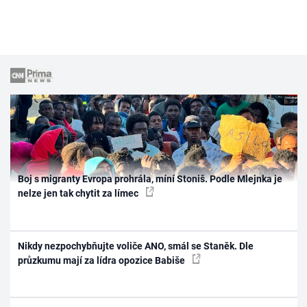
Boj s migranty Evropa prohrála, míní Stoniš. Podle Mlejnka je
nelze jen tak chytit za límec
Nikdy nezpochybňujte voliče ANO, smál se Staněk. Dle
průzkumu mají za lídra opozice Babiše