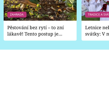
Sledujte prima+
ZAHRADA
TRADICE A SVÁ
Přihlášení
Pěstování bez rytí – to zní
Letnice ne
lákavě! Tento postup je
svátky: V n
Sledujte nás
vhodný jen pro některé
pondělí z
zahrady